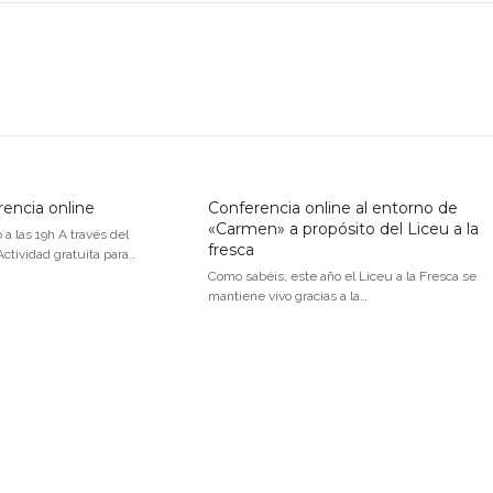
rencia online
Conferencia online al entorno de
«Carmen» a propósito del Liceu a la
a las 19h A través del
fresca
tividad gratuita para…
Como sabéis, este año el Liceu a la Fresca se
mantiene vivo gracias a la…