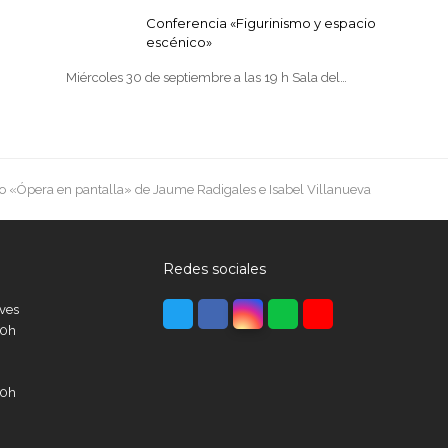
Conferencia «Figurinismo y espacio
escénico»
Miércoles 30 de septiembre a las 19 h Sala del…
ro «Ópera en pantalla» de Jaume Radigales e Isabel Villanueva
Redes sociales
Twitter
Facebook
Instagram
Whatsapp
Youtube
eves
00h
00h