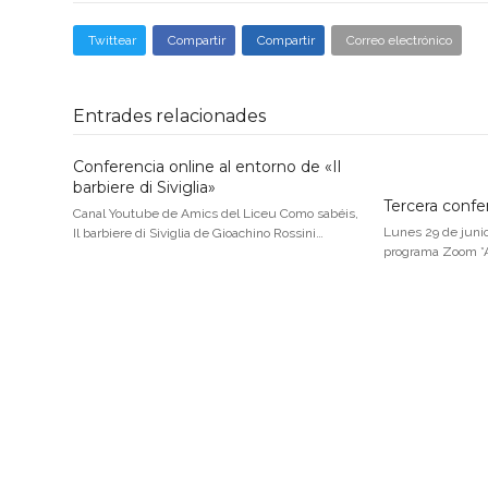
Twittear
Compartir
Compartir
Correo electrónico
Entrades relacionades
Conferencia online al entorno de «Il
barbiere di Siviglia»
Tercera confe
Canal Youtube de Amics del Liceu Como sabéis,
Lunes 29 de junio 
Il barbiere di Siviglia de Gioachino Rossini…
programa Zoom *Ac