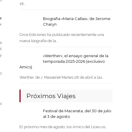
18…
e
Biografia «Maria Callas», de Jerome
Charyn
r
Circe Ediciones ha publicado recientemente una
nueva biografía de la…
a
l
y
«Werther», el ensayo general de la
temporada 2025-2026 (exclusivo
Amics)
o
Werther, de J. Massenet Martes 28 de abril a las…
Próximos Viajes
s
Festival de Macerata, del 30 de julio
al 3 de agosto
El próximo mes de agosto, los Amics del Liceu os…