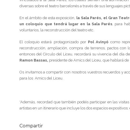
diversas sobre el teatro barcelonés a través de sus lenguajes pict
En el ámbito de esta exposición,
la Sala Parés, el Gran Tea
un coloquio que tendrá lugar en la Sala Parés
, para ha
voluntarios, la reconstrucción del teatro etc.
El coloquio estará protagonizado por
Pol Avinyó
como repres
reconstrucción, ampliación, compra de terrenos, pactos con lo
entonces del Círculo del Liceu, recordará su vivencia del día 
Ramon Bassas,
presidente de Amics del Liceu, que hablará de 
Os invitamos a compartir con nosotros vuestros recuerdos y ac
para los Amics del Liceu.
*Además, recordad que también podéis participar en las visita
artistas en un itinerario que incluye los dos espacios expositivos
Compartir