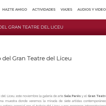
HAZTE AMIGO
ACTIVIDADES
VIAJES
AUDIOS Y VIDEO
EL GRAN TEATRE DEL LICEU
 del Gran Teatre del Liceu
 del Liceu, este noviembre la galería de arte
Sala Parés
y el
Gran Teatr
una muestra donde veremos la mirada de siete artistas contemporáneo
y estima especial por el trabajo del Liceu y nos proponen interpretacione