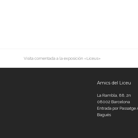
previous
Visita comentada a la exposición «Liceus»
post:
Amics del Liceu
La Rambla, 88, 2n
08002 Barcelona
Entrada por Passatg
Bagués