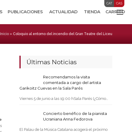
CAT
CAS
S
PUBLICACIONES
ACTUALIDAD
TIENDA
CARRITO
Inicio
»
Coloquio al entorno del incendio del Gran Teatre del Liceu
Últimas Noticias
Recomendamos la visita
comentada a cargo del artista
Garikoitz Cuevas en la Sala Parés
Viernes 5 de junio a las 19:00 hSala Parés (¿Cómo…
Concierto benéfico de la pianista
Ucraniana Anna Fedorova
e
s
El Palau de la Música Catalana acogerá el próximo
s