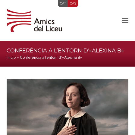
CAT
CAS
CONFERÈNCIA A L’ENTORN D'»ALEXINA B»
Inicio
»
Conferència a l’entorn d'»Alexina B»