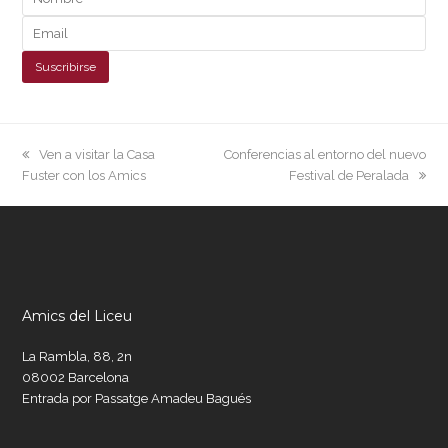
previous
next
Ven a visitar la Casa
Conferencias al entorno del nuevo
post:
post:
Fuster con los Amics
Festival de Peralada
Amics del Liceu
La Rambla, 88, 2n
08002 Barcelona
Entrada por Passatge Amadeu Bagués