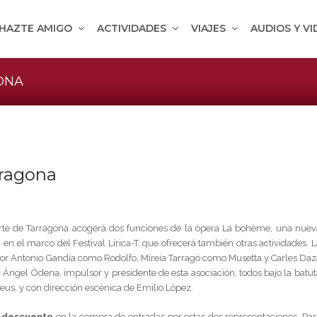
HAZTE AMIGO
ACTIVIDADES
VIAJES
AUDIOS Y V
ONA
rragona
Marte de Tarragona acogerá dos funciones de la ópera La bohème, una nuev
en el marco del Festival Lírica-T, que ofrecerá también otras actividades. L
or Antonio Gandía como Rodolfo, Mireia Tarragó como Musetta y Carles Daz
 Àngel Òdena, impulsor y presidente de esta asociación, todos bajo la batut
Reus, y con dirección escénica de Emilio López.
 descuento
en la compra de entradas por estas dos representaciones. Par