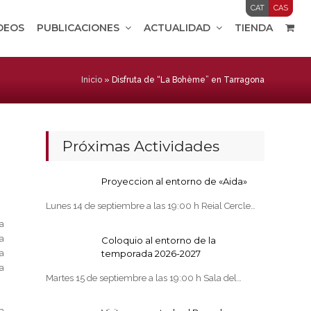
CAT
CAS
IDEOS
PUBLICACIONES
ACTUALIDAD
TIENDA
Inicio
»
Disfruta de “La Bohème” en Tarragona
Próximas Actividades
Proyeccion al entorno de «Aida»
Lunes 14 de septiembre a las 19:00 h Reial Cercle…
a
a
Coloquio al entorno de la
a
temporada 2026-2027
a
Martes 15 de septiembre a las 19:00 h Sala del…
a