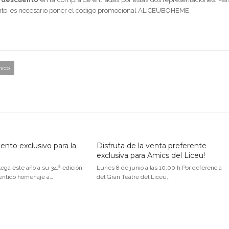
nto, es necesario poner el código promocional ALICEUBOHEME.
nico
nto exclusivo para la
Disfruta de la venta preferente
exclusiva para Amics del Liceu!
ega este año a su 34.ª edición,
Lunes 8 de junio a las 10:00 h Por deferencia
entido homenaje a…
del Gran Teatre del Liceu,…