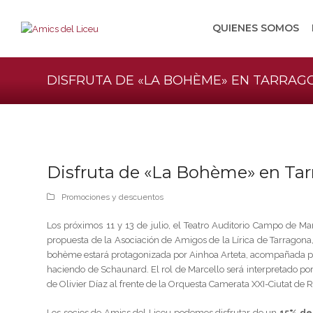
QUIENES SOMOS
DISFRUTA DE «LA BOHÈME» EN TARRAG
Disfruta de «La Bohème» en Ta
Promociones y descuentos
Los próximos 11 y 13 de julio, el Teatro Auditorio Campo de 
propuesta de la Asociación de Amigos de la Lírica de Tarragona, 
bohème estará protagonizada por Ainhoa ​​Arteta, acompañada p
haciendo de Schaunard. El rol de Marcello será interpretado por
de Olivier Díaz al frente de la Orquesta Camerata XXI-Ciutat de 
Los socios de Amics del Liceu podemos disfrutar de un
15% de