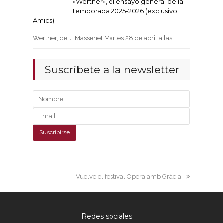
«Werther», el ensayo general de la
temporada 2025-2026 (exclusivo
Amics)
Werther, de J. Massenet Martes 28 de abril a las…
Suscríbete a la newsletter
next
Vuelve el festival Òpera amb Gràcia
post:
Redes sociales