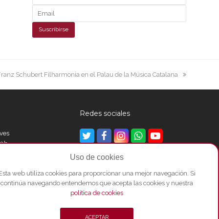
 Franz Schubert Filharmonia en el Palau de la Música Catalana
Redes sociales
eves
Twitter
Facebook
Instagram
Whatsapp
Youtube
00h
Uso de cookies
Esta web utiliza cookies para proporcionar una mejor navegación. Si
00h
continúa navegando entendemos que acepta las cookies y nuestra
política de cookies
ACEPTAR