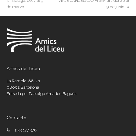
previous
next
Málaga, del 7 al 9
VIAJE CANCELADO Frankfurt, del 26 al
post:
post:
de marzo
29 de junio
Amics del Liceu
La Rambla, 88, 2n
08002 Barcelona
Entrada por Passatge Amadeu Bagués
Contacto
933 177 378