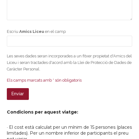
Escriu
Amics Liceu
en el camp
Les seves dades seran incorporades a un fitxer propietat d'Amics del
Liceu i seran tractades d'acord amb la Llei de Protecció de Dades de
Caràcter Personal.
Els camps marcats amb * són obligatoris
Condicions per aquest viatge:
· El cost està calculat per un mínim de 15 persones (places
limitades). Per un nombre inferior de participants el preu
pot variar.