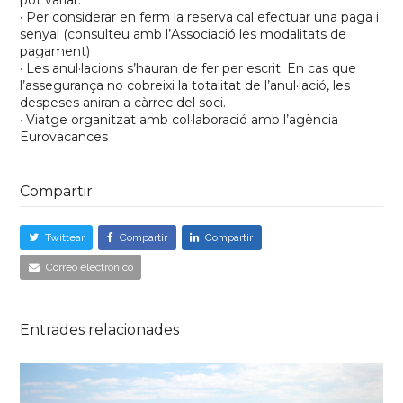
· Per considerar en ferm la reserva cal efectuar una paga i
senyal (consulteu amb l’Associació les modalitats de
pagament)
· Les anul·lacions s’hauran de fer per escrit. En cas que
l’assegurança no cobreixi la totalitat de l’anul·lació, les
despeses aniran a càrrec del soci.
· Viatge organitzat amb col·laboració amb l’agència
Eurovacances
Compartir
Twittear
Compartir
Compartir
Correo electrónico
Entrades relacionades