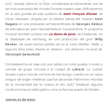
2017, situada sobre el río Elba, considerada acústicamente una de
las más avanzadas del mundo.Durante nuestro viaje, disfrutaremos
en la sala grande de este auditorio de
Saint François d’Assise
, de
Oliver Messiaen, dirigida por la célebre batuta del maestro
Kent
Nagano
en una propuesta semiescenificada de
Georges Delnon
de esta ópera tan poco representada en los escenarios. El programa
musical también contará con
La dama de picas
, de Chaikovski, en
la Staatsoper de Hamburg, en una producción del gran
Willy
Decker
-de quien hemos podido ver en el Liceu
Werther
,
Otello
, y
algunos años antes,
Muerte en Venecia
– con dirección musical de
Christoph Gedschold
.
Completaremos el viaje con una salida con visita guiada, crucero y
comida de grupo incluida a la ciudad de
Lübeck
. La ciudad,
situada a poco más de una hora de Hamburgo, cuenta con un casco
antiguo de orígen medieval que fue declarado Patrimonio Mundial
de la Humanidad por la Unesco el año 1987. Destacan algunas
construcciones en estilo gótico, como la famosa puerta de Holsten.
Jueves 21 de mayo