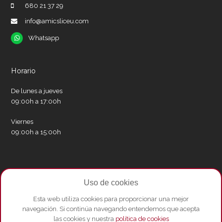
680 21 37 29
info@amicsliceu.com
Whatsapp
Whatsapp
Horario
De lunes a jueves
09:00h a 17:00h
Viernes
09:00h a 15:00h
Redes sociales
Uso de cookies
Twitter
Facebook
Instagram
Whatsapp
Youtube
Esta web utiliza cookies para proporcionar una mejor
navegación. Si continúa navegando entendemos que acepta
las cookies y nuestra
política de cookies