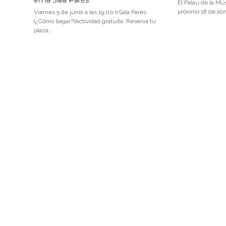
en la Sala Parés
El Palau de la Mú
próximo 18 de abri
Viernes 5 de junio a las 19:00 hSala Parés
(¿Cómo llegar?)Actividad gratuita. Reserva tu
plaza…