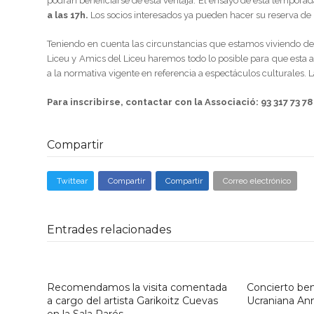
podrán beneficiarse de esta ventaja. El ensayo de esta temporad
a las 17h.
Los socios interesados ya pueden hacer su reserva de 
Teniendo en cuenta las circunstancias que estamos viviendo de
Liceu y Amics del Liceu haremos todo lo posible para que esta 
a la normativa vigente en referencia a espectáculos culturales.
Para inscribirse, contactar con la Associació: 93 317 73 
Compartir
Twittear
Compartir
Compartir
Correo electrónico
Entrades relacionades
Recomendamos la visita comentada
Concierto ben
a cargo del artista Garikoitz Cuevas
Ucraniana An