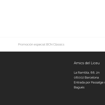
previous
Promoción especial BCN Clàssics
post:
Amics del Liceu
La Rambla, 88, 2n
08002 Barcelona
Entrada por Passatg
Bagués