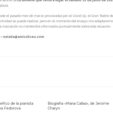
a será el de
La Bohème
que tendrá lugar el sábado 12 de junio de 202
plaza.
sde el pasado mes de marzo provocadas por el Covid-19, el Gran Teatre de
actividad se pueda realizar, pero en el momento del ensayo nos adaptaremo
 La Asociación os mantendrá informados puntualmente sobre esta situación.
78 – natalia@amicsliceu.com
éfico de la pianista
Biografia «Maria Callas», de Jerome
na Fedorova
Charyn