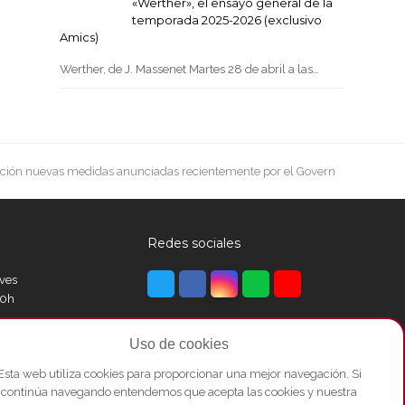
«Werther», el ensayo general de la
temporada 2025-2026 (exclusivo
Amics)
Werther, de J. Massenet Martes 28 de abril a las…
ción nuevas medidas anunciadas recientemente por el Govern
Redes sociales
Twitter
Facebook
Instagram
Whatsapp
Youtube
eves
00h
Uso de cookies
00h
Esta web utiliza cookies para proporcionar una mejor navegación. Si
continúa navegando entendemos que acepta las cookies y nuestra