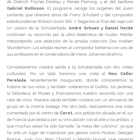
de Dietrich Fischer-Dieskau y Renée Fleming, y el del barítono
Gabriel Rollinson
. El programa recoge los orígenes del joven
cantante, que ofrecerá obras de Franz Schubert y del compositor
estadounidense William Grant Still. Y llegamos al final del viaje con
un clásico de la Schubertíada:
Andrè Schuen y Daniel Heide
continúan su recorrido por la obra liederística de Gustav Mahler
interpretando una selección de la amplia colección Des Knaben
Wunderhorn. Los artistas reúnen al compositor bohemio con uno de
sus profesores en el conservatorio de Viena, Johannes Brahms.
Completaremos nuestra salida a la Schubertiada con dos visitas
culturales. Por un lado haremos una visita al
Nou Celler
Perelada
, recientemente inaugurado, donde conoceremos la
historia de sus vinos, y también visitaremos el Castillo, los jardines,
la biblioteca, el Museo y finalizaremos nuestro recorrido con una
cata de vinos. Nuestra salida también contará con un almuerzo de
grupo en la misma bodega. Por otro lado, realizaremos una visita
comentada por el centro de
Ceret,
una población situada en el sur
de Francia que destaca por su vinculación con el arte y los artistas, y
que muchas veces ha sido llamada “la meca del cubismo”, ya que
ha sido un lugar de inspiración por genios como Picasso, Georges
Braque, Juan Gris, Marc Chagall o Manolo Hugué, que pasaron