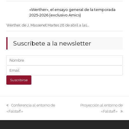
«Werther», el ensayo general de la temporada
2025-2026 (exclusivo Amics)
Werther, de J. Massenet Martes 28 de abril a las…
Suscríbete a la newsletter
previous
next
Conferencia al entorno de
Proyección al entorno de
post:
post:
«Falstaff»
«Falstaff»