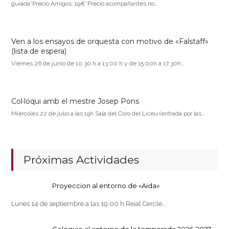
guiada*Precio Amigos: 19€*Precio acompañantes no…
Ven a los ensayos de orquesta con motivo de «Falstaff»
(lista de espera)
Viernes 26 de junio de 10:30 h a 13:00 h y de 15:00h a 17:30h…
Col·loqui amb el mestre Josep Pons
Miércoles 22 de julio a las 19h Sala del Coro del Liceu (entrada por las…
Próximas Actividades
Proyeccion al entorno de «Aida»
Lunes 14 de septiembre a las 19:00 h Reial Cercle…