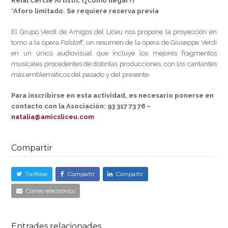
Reial Cercle Artístic (¿cómo llegar?)
*Aforo limitado. Se requiere reserva previa
El Grupo Verdi de Amigos del Liceu nos propone la proyección en
torno a la ópera
Falstaff
, un resumen de la ópera de
Giuseppe Verdi
en un único audiovisual que incluye los mejores fragmentos
musicales procedentes de distintas producciones, con los cantantes
más emblemáticos del pasado y del presente.
Para inscribirse en esta actividad, es necesario ponerse en
contacto con la Asociación: 93 317 73 78 –
natalia@amicsliceu.com
Compartir
Twittear
Compartir
Compartir
Correo electrónico
Entrades relacionades