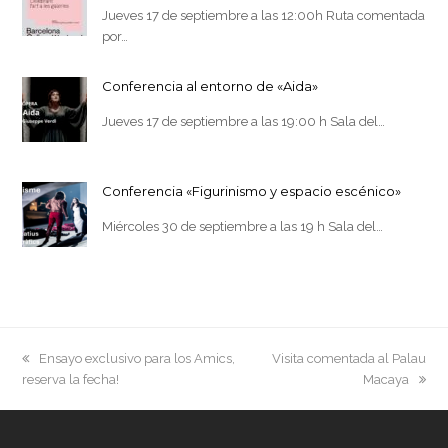
Jueves 17 de septiembre a las 12:00h Ruta comentada
por…
Conferencia al entorno de «Aida»
Jueves 17 de septiembre a las 19:00 h Sala del…
Conferencia «Figurinismo y espacio escénico»
Miércoles 30 de septiembre a las 19 h Sala del…
previous
next
Ensayo exclusivo para los Amics,
Visita comentada al Palau
post:
post:
reserva la fecha!
Macaya