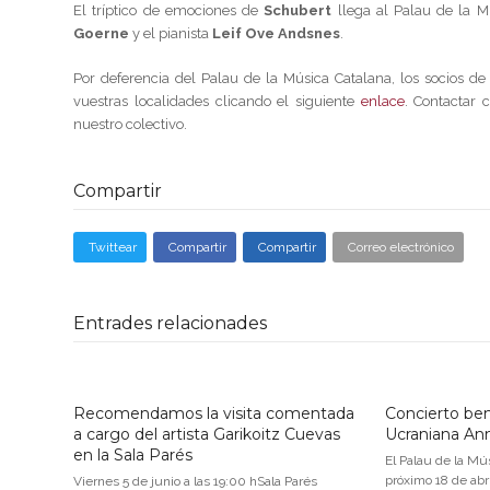
El tríptico de emociones de
Schubert
llega al Palau de la M
Goerne
y el pianista
Leif Ove Andsnes
.
Por deferencia del Palau de la Música Catalana, los socios de
vuestras localidades clicando el siguiente
enlace
. Contactar 
nuestro colectivo.
Compartir
Twittear
Compartir
Compartir
Correo electrónico
Entrades relacionades
Recomendamos la visita comentada
Concierto ben
a cargo del artista Garikoitz Cuevas
Ucraniana An
en la Sala Parés
El Palau de la Mú
próximo 18 de abri
Viernes 5 de junio a las 19:00 hSala Parés