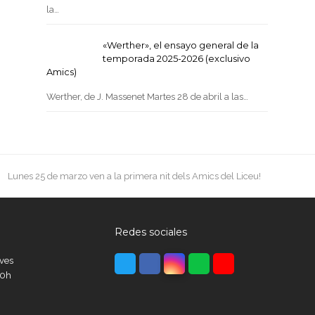
la…
«Werther», el ensayo general de la
temporada 2025-2026 (exclusivo
Amics)
Werther, de J. Massenet Martes 28 de abril a las…
next
Lunes 25 de marzo ven a la primera nit dels Amics del Liceu!
post:
Redes sociales
Twitter
Facebook
Instagram
Whatsapp
Youtube
eves
00h