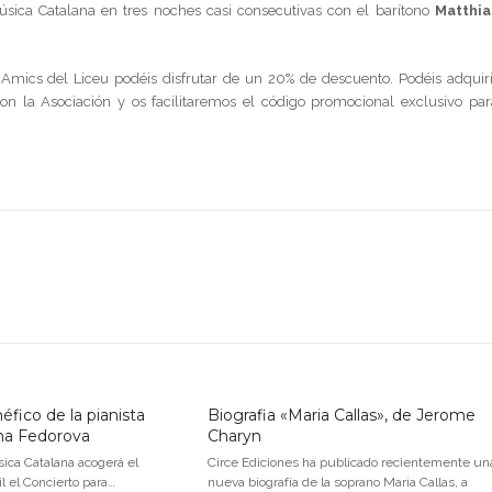
úsica Catalana en tres noches casi consecutivas con el barítono
Matthia
 Amics del Liceu podéis disfrutar de un 20% de descuento. Podéis adquiri
con la Asociación y os facilitaremos el código promocional exclusivo par
éfico de la pianista
Biografia «Maria Callas», de Jerome
na Fedorova
Charyn
sica Catalana acogerá el
Circe Ediciones ha publicado recientemente un
l el Concierto para…
nueva biografía de la soprano Maria Callas, a