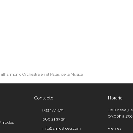
hilharmonic Orchestra en el Palau de la Música
Contacto
Horario
933 177 378
De lunes a ju
09:00h a 17:
680 21 37 29
e Amadeu
info@amicsliceu.com
Viernes