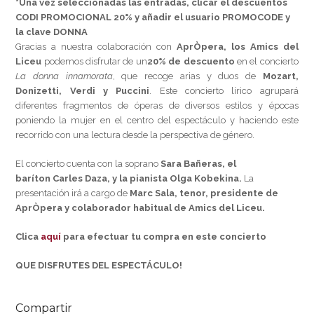
*Una vez seleccionadas las entradas, clicar el descuentos
CODI PROMOCIONAL 20% y añadir el usuario PROMOCODE y
la clave DONNA
Gracias a nuestra colaboración con
AprÒpera, los Amics del
Liceu
podemos disfrutar de un
20% de descuento
en el concierto
La donna innamorata
, que recoge arias y duos de
Mozart,
Donizetti, Verdi y
Puccini
. Este concierto lírico agrupará
diferentes fragmentos de óperas de diversos estilos y épocas
poniendo la mujer en el centro del espectáculo y haciendo este
recorrido con una lectura desde la perspectiva de género.
El concierto cuenta con la soprano
Sara Bañeras, el
baríton
Carles Daza, y la pianista
Olga Kobekina.
La
presentación irá a cargo de
Marc Sala, tenor, presidente de
AprÒpera y colaborador habitual de Amics del Liceu.
Clica
aquí
para efectuar tu compra en este concierto
QUE DISFRUTES DEL ESPECTÁCULO!
Compartir