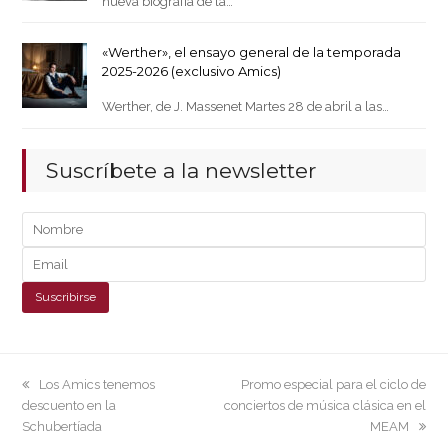
nueva biografía de la…
«Werther», el ensayo general de la temporada
2025-2026 (exclusivo Amics)
Werther, de J. Massenet Martes 28 de abril a las…
Suscríbete a la newsletter
previous
next
Los Amics tenemos
Promo especial para el ciclo de
post:
post:
descuento en la
conciertos de música clásica en el
Schubertíada
MEAM