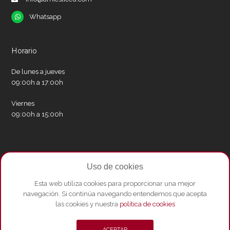
Whatsapp
Whatsapp
Horario
De lunes a jueves
09:00h a 17:00h
Viernes
09:00h a 15:00h
Redes sociales
Uso de cookies
Twitter
Facebook
Instagram
Whatsapp
Youtube
Esta web utiliza cookies para proporcionar una mejor
navegación. Si continúa navegando entendemos que acepta
las cookies y nuestra
política de cookies
© Copyright 2026 - Amics del Liceu ·
Condicions de compra
·
Política de
ACEPTAR