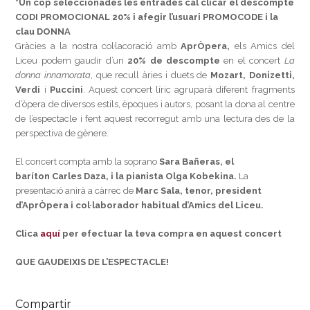
*Un cop seleccionades les entrades cal clicar el descompte
CODI PROMOCIONAL 20% i afegir l’usuari PROMOCODE i la
clau DONNA
Gràcies a la nostra col·lacoració amb
AprÒpera,
els Amics del
Liceu podem gaudir d’un
20% de descompte
en el concert
La
donna innamorata
, que recull àries i duets de
Mozart, Donizetti,
Verdi
i
Puccini
. Aquest concert líric agruparà diferent fragments
d’òpera de diversos estils, èpoques i autors, posant la dona al centre
de l’espectacle i fent aquest recorregut amb una lectura des de la
perspectiva de gènere.
El concert compta amb la soprano
Sara Bañeras, el
baríton
Carles Daza, i la pianista
Olga Kobekina.
La
presentació anirà a càrrec de
Marc Sala, tenor, president
d’AprÒpera i col·laborador habitual d’Amics del Liceu.
Clica
aquí
per efectuar la teva compra en aquest concert
QUE GAUDEIXIS DE L’ESPECTACLE!
Compartir