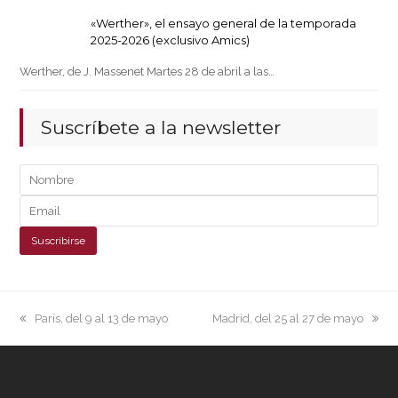
«Werther», el ensayo general de la temporada
2025-2026 (exclusivo Amics)
Werther, de J. Massenet Martes 28 de abril a las…
Suscríbete a la newsletter
previous
next
París, del 9 al 13 de mayo
Madrid, del 25 al 27 de mayo
post:
post: