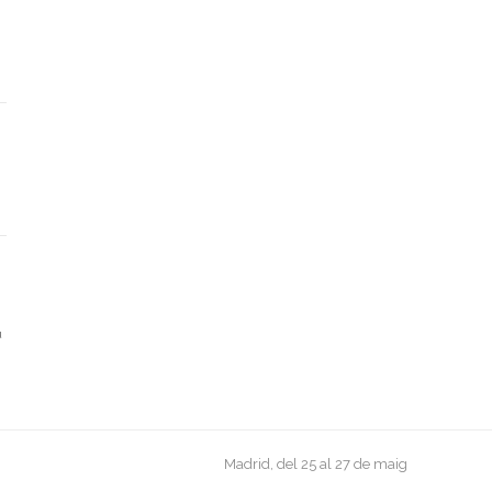
u
next
Madrid, del 25 al 27 de maig
post: