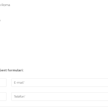
de Roma
a
üent formulari: