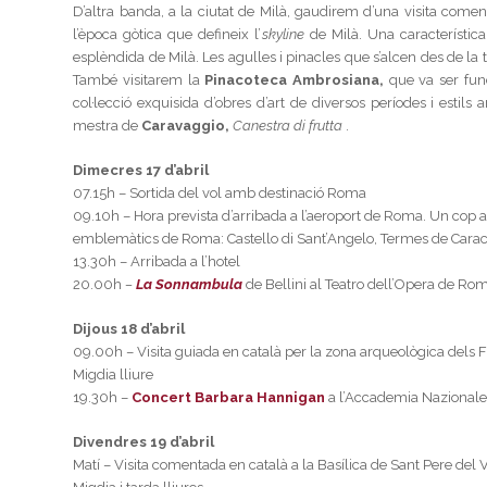
D’altra banda, a la ciutat de Milà, gaudirem d’una visita come
l’època gòtica que defineix l’
skyline
de Milà. Una característica
esplèndida de Milà. Les agulles i pinacles que s’alcen des de la
També visitarem la
Pinacoteca Ambrosiana
,
que va ser fund
col·lecció exquisida d’obres d’art de diversos períodes i estils 
mestra de
Caravaggio,
Canestra di frutta
.
Dimecres 17 d’abril
07.15h – Sortida del vol amb destinació Roma
09.10h – Hora prevista d’arribada a l’aeroport de Roma. Un cop a 
emblemàtics de Roma: Castello di Sant’Angelo, Termes de Caracal
13.30h – Arribada a l’hotel
20.00h
–
La Sonnambula
de Bellini al Teatro dell’Opera de Ro
Dijous 18 d’abril
09.00h – Visita guiada en català per la zona arqueològica dels F
Migdia lliure
19.30h –
Concert Barbara Hannigan
a l’Accademia Nazionale 
Divendres 19 d’abril
Matí – Visita comentada en català a la Basílica de Sant Pere del 