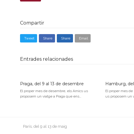
Compartir
Tweet
Share
Share
Email
Entrades relacionades
Praga, del 9 al 13 de desembre
Hamburg, del
El proper mes de desembre, els Amics us
El proper mes de
proposem un viatge a Praga que ens…
us proposem un v
previous
París, del 9 al 13 de maig
post: