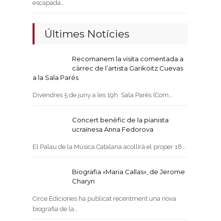
escapada…
Últimes Notícies
Recomanem la visita comentada a
càrrec de l’artista Garikoitz Cuevas
a la Sala Parés
Divendres 5 de juny a les 19h Sala Parés (Com…
Concert benèfic de la pianista
ucraïnesa Anna Fedorova
El Palau de la Música Catalana acollirà el proper 18…
Biografia «Maria Callas», de Jerome
Charyn
Circe Ediciones ha publicat recentment una nova
biografia de la…