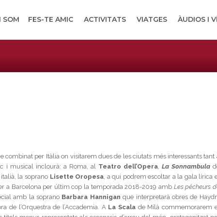
I SOM
FES-TE AMIC
ACTIVITATS
VIATGES
ÀUDIOS I 
 combinat per Itàlia on visitarem dues de les ciutats més interessants tant 
ic i musical inclourà: a Roma, al
Teatro dell’Opera
,
La Sonnambula
d
italià, la soprano
Lisette Oropesa
, a qui podrem escoltar a la gala lírica 
ser a Barcelona per últim cop la temporada 2018-2019 amb
Les pêcheurs d
ecial amb la soprano
Barbara Hannigan
que interpretarà obres de Haydn
ora de l’Orquestra de l’Accademia. A
La Scala
de Milà commemorarem e