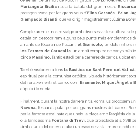
centenari de la mort de Puccini gaudint de
La rondine
, un del
Mariangela Sicilia
i sota la batuta del gran mestre
Riccardo
protagonitzada per les grans veus d’
Elina Garanča
i
Brian Ja
Giampaolo Bisanti
, que va dirigir magistralment l’última
Boh
Completarem el nostre viatge amb diverses visites culturals de
català on descobrirem alguns dels punts més emblemàtics de
amants de l’òpera i de Puccini;
el
Gianicolo,
un dels millors m
les Termes de Caracal·la
, un ampli complex de banys públics
Circo Massimo
,
l’antic estadi per a carreres de carros, ubicat ent
També visitarem a fons
la
Basílica de Sant Pere del Vaticà
espiritual per a la comunitat catòlica. Situada històricament sob
del renaixement i el barroc com
Bramante, Miquel Àngel o B
cúpula i la cripta.
Finalment, durant la nostra darrera nit a Roma, us proposem u
Navona
,
l’espai disputat per dos grans mestres del barroc, Ber
per la famosa escalinata que uneix la plaça amb l’església de la T
o la famosíssima
Fontana di Trevi
,
que projectada al s. XVIII 
símbol únic del cinema italià i un espai de visita imprescindible 