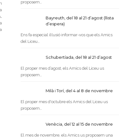
proposem…
n
a
a
.
Bayreuth, del 18 al 21 d’agost (llista
a
d’espera)
ra
Ens fa especial il·lusió informar-vos que els Amics
del Liceu…
Schubertíada, del 18 al 21 d’agost
El proper mes d’agost, els Amics del Liceu us
proposem…
Milà i Torí, del 4 al 8 de novembre
El proper mes d'octubre els Amics del Liceu us
proposem…
Venècia, del 12 al 15 de novembre
El mes de novembre, els Amics us proposem una