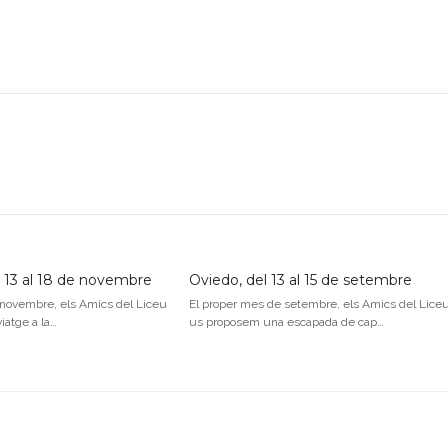
 13 al 18 de novembre
Oviedo, del 13 al 15 de setembre
 novembre, els Amics del Liceu
El proper mes de setembre, els Amics del Lice
iatge a la…
us proposem una escapada de cap…