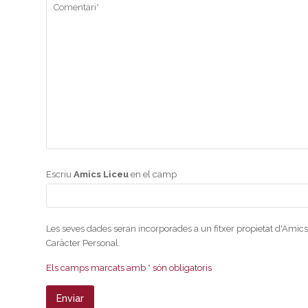
Escriu
Amics Liceu
en el camp
Les seves dades seran incorporades a un fitxer propietat d'Amics
Caràcter Personal.
Els camps marcats amb * són obligatoris