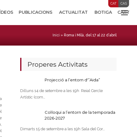
CAT
CAS
VÍDEOS
PUBLICACIONS
ACTUALITAT
BOTIGA
CART
Inici
»
Roma i Milà, del 17 al 22 d’abril
Properes Activitats
Projecció a l’entorn d'”Aida”
Dilluns 14 de setembre a les 19h Reial Cercle
Artístic (com…
a
e
el
Col·loqui a l’entorn de la temporada
e
2026-2027
,
Dimarts 15 de setembre a les 19h Sala del Cor…
l