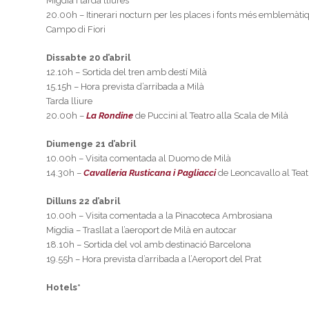
Migdia i tarda lliures
20.00h – Itinerari nocturn per les places i fonts més emblemàt
Campo di Fiori
Dissabte 20 d’abril
12.10h – Sortida del tren amb destí Milà
15.15h – Hora prevista d’arribada a Milà
Tarda lliure
20.00h –
La Rondine
de Puccini al Teatro alla Scala de Milà
Diumenge 21 d’abril
10.00h – Visita comentada al Duomo de Milà
14.30h –
Cavalleria Rusticana i Pagliacci
de Leoncavallo al Teat
Dilluns 22 d’abril
10.00h – Visita comentada a la Pinacoteca Ambrosiana
Migdia – Trasllat a l’aeroport de Milà en autocar
18.10h – Sortida del vol amb destinació Barcelona
19.55h – Hora prevista d’arribada a l’Aeroport del Prat
Hotels*