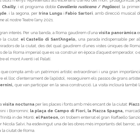
s títols menys representats als escenaris d’arreu del món, protagonitzat pe
 Chailly
; i el programa doble
Cavalleria rusticana
/
Pagliacci
, la primer
gde
, i la segona, per
Irina Lungu
i
Fabio Sartori
, amb direcció musical d
ème
al nostre Teatre l’any 2021.
 gran interès. Per una banda, a Roma gaudirem d’una
visita panoràmica
e
 la ciutat:
el Castello di Sant’Angelo
,
una parada indispensable per al
iradors de la ciutat, des del qual gaudirem d’unes vistes úniques de Roma
 de la Roma imperial que es va construir en època d’aquest emperador, o e
re el mont Aventí i el Palatí.
,
que compta amb un patrimoni artístic extraordinari i una gran importànci
re el lloc d’enterrament de l’apòstol, resseguirem els passos de grans artist
ernini
,
que van participar en la seva construcció. La visita inclourà també 
na
visita nocturna
per les places i fonts amb més encant de la ciutat:
Piazz
nini i Borromini;
la plaça de
Campo di Fiori,
la Piazza Spagna
,
marcad
rinità in dei Monti;
el Panteon,
on trobem enterrat el gran Raffaello Sanzio
per Nicola Salvi, ha esdevingut una de les obres més importants del barroc, u
a la ciutat de Roma.