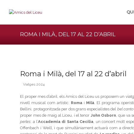
QU
ROMA I MILÀ, DEL 17 AL 22 D’ABRIL
Roma i Milà, del 17 al 22 d’abril
Viatges 2024
El proper mes d’abril, els Amics del Liceu us proposem un viatge
nivell musical com artístic:
Roma
i
Milà
. El programa operíst
Bellini, protagonitzada per dos grans especialistes del
bel canto
proper mes de maig al Liceu, i el tenor
John Osborn
, que va 
perles
; a l’
Accademia di Santa Cecilia
, un concert molt esp
Offenbach i Weill, i que simultàniament actuarà com a direct