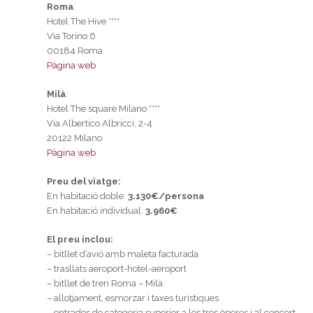
Roma
:
Hotel The Hive ****
Via Torino 6
00184 Roma
Pàgina web
Milà
:
Hotel The square Milano ****
Via Albertico Albricci, 2-4
20122 Milano
Pàgina web
Preu del viatge:
En habitació doble:
3.130€/persona
En habitació individual:
3.960€
El preu inclou:
– bitllet d’avió amb maleta facturada
– trasllats aeroport-hotel-aeroport
– bitllet de tren Roma – Milà
– allotjament, esmorzar i taxes turístiques
– entrades de categoria superior a les tres òperes i al concert