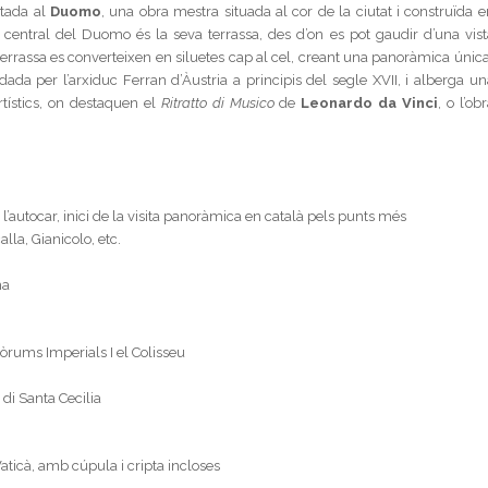
ntada al
Duomo
, una obra mestra situada al cor de la ciutat i construïda e
 central del Duomo és la seva terrassa, des d’on es pot gaudir d’una vist
 terrassa es converteixen en siluetes cap al cel, creant una panoràmica únic
ada per l’arxiduc Ferran d’Àustria a principis del segle XVII, i alberga un
artístics, on destaquen el
Ritratto di Musico
de
Leonardo da Vinci
, o l’ob
l’autocar, inici de la visita panoràmica en català pels punts més
la, Gianicolo, etc.
ma
òrums Imperials I el Colisseu
di Santa Cecilia
Vaticà, amb cúpula i cripta incloses