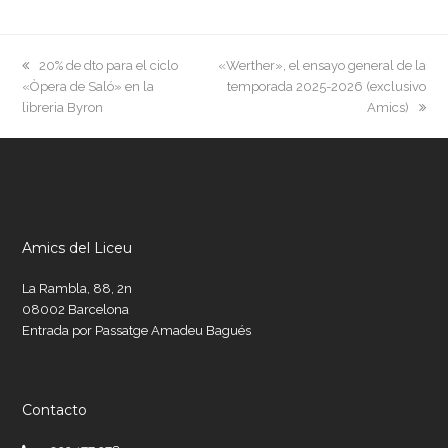
previous
next
20% de dto para el ciclo
«Werther», el ensayo general de la
post:
post:
«Òpera de Saló» en la
temporada 2025-2026 (exclusivo
libreria Byron
Amics)
Amics del Liceu
La Rambla, 88, 2n
08002 Barcelona
Entrada por Passatge Amadeu Bagués
Contacto