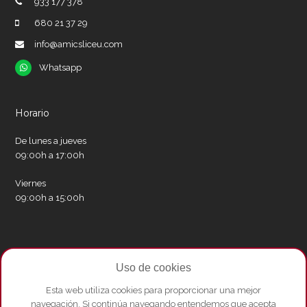
933 177 378
680 21 37 29
info@amicsliceu.com
Whatsapp
Whatsapp
Horario
De lunes a jueves
09:00h a 17:00h
Viernes
09:00h a 15:00h
Redes sociales
Uso de cookies
Twitter
Facebook
Instagram
Whatsapp
Youtube
Esta web utiliza cookies para proporcionar una mejor
navegación. Si continúa navegando entendemos que acepta