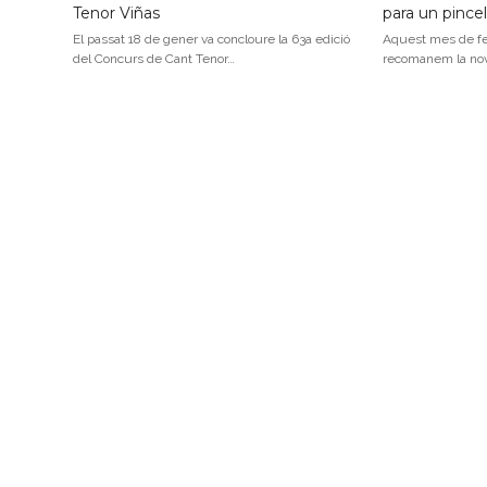
Tenor Viñas
para un pincel
El passat 18 de gener va concloure la 63a edició
Aquest mes de fe
del Concurs de Cant Tenor…
recomanem la nov