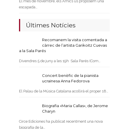
El mes de novembre, els Amics us proposem una
escapada…
Últimes Notícies
Recomanem la visita comentada a
càrrec de l’artista Garikoitz Cuevas
a la Sala Parés
Divendres 5 de juny a les 19h Sala Parés (Com…
Concert benèfic de la pianista
ucraïnesa Anna Fedorova
El Palau de la Música Catalana acollirà el proper 18…
Biografia «Maria Callas», de Jerome
Charyn
Circe Ediciones ha publicat recentment una nova
biografia de la…