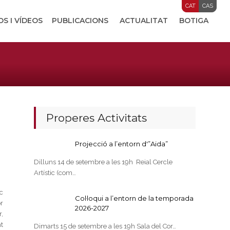
CAT
CAS
OS I VÍDEOS
PUBLICACIONS
ACTUALITAT
BOTIGA
Properes Activitats
Projecció a l’entorn d'”Aida”
Dilluns 14 de setembre a les 19h Reial Cercle
Artístic (com…
ec
Col·loqui a l’entorn de la temporada
or
2026-2027
,
t
Dimarts 15 de setembre a les 19h Sala del Cor…