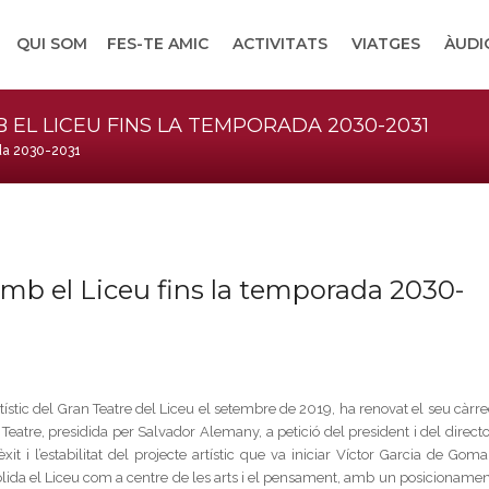
QUI SOM
FES-TE AMIC
ACTIVITATS
VIATGES
ÀUDI
EL LICEU FINS LA TEMPORADA 2030-2031
ada 2030-2031
mb el Liceu fins la temporada 2030-
rtístic del Gran Teatre del Liceu el setembre de 2019, ha renovat el seu càrr
 Teatre
, presidida per Salvador Alemany,
a petició del president i del direct
t i l’estabilitat del projecte artístic que va iniciar Víctor Garcia de Gomar
olida el Liceu com a centre de les arts i el pensament, amb un posicionamen