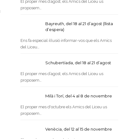
El proper mes d’agost, els Amics del Liceu us
proposem…
ç
Bayreuth, del 18 al 21 d’agost (llista
d’espera)
Ens fa especial il·lusió informar-vos que els Amics
del Liceu…
Schubertíada, del 18 al 21 d’agost
El proper mes d’agost, els Amics del Liceu us
proposem…
Milà i Torí, del 4 al 8 de novembre
El proper mes d'octubre els Amics del Liceu us
proposem…
Venècia, del 12 al 15 de novembre