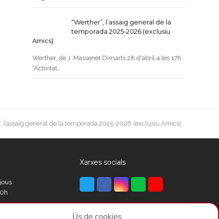
“Werther”, l’assaig general de la
temporada 2025-2026 (exclusiu
Amics)
Werther, de J. Massenet Dimarts 28 d'abril a les 17h
*Activitat…
, l’assaig general de la temporada 2025-2026 (exclusiu Amics)
Xarxes socials
Twitter
Facebook
Instagram
Whatsapp
Youtube
ijous
00h
Ús de cookies