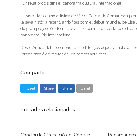
i un relat propis dins el panorama cultural internacional.
La visió i la vocació artística de Víctor Garcia de Gomar han p
la seva història recent, amb fites com el debut mundial de Lise 
de gran projecció internacional, així com una aposta decidida p
panorama líric internacional
.
Des d’Amics del Liceu ens fa molt feliços aquesta notícia i
l’organització de moltes de les nostres activitats.
Compartir
Tweet
Share
Share
Email
Entrades relacionades
Conclou la 63a edició del Concurs
Recomanem la