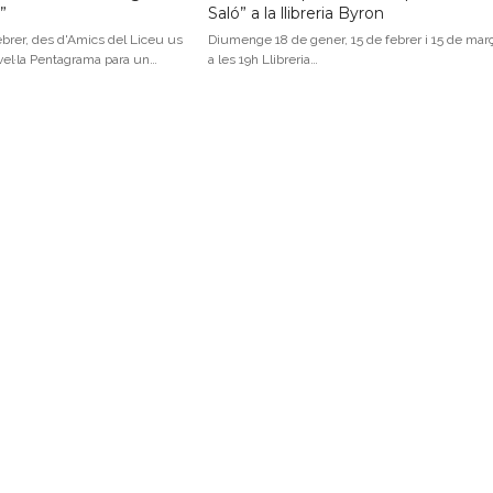
”
Saló” a la llibreria Byron
brer, des d'Amics del Liceu us
Diumenge 18 de gener, 15 de febrer i 15 de mar
el·la Pentagrama para un…
a les 19h Llibreria…