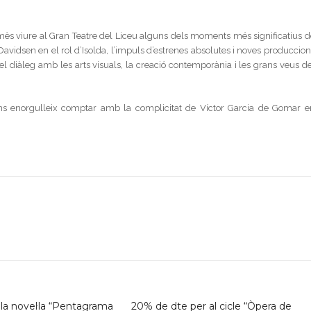
ermès viure al Gran Teatre del Liceu alguns dels moments més significatius d
Davidsen en el rol d’Isolda, l’impuls d’estrenes absolutes i noves produccion
el diàleg amb les arts visuals, la creació contemporània i les grans veus de
 ens enorgulleix comptar amb la complicitat de Víctor Garcia de Gomar e
 novel·la “Pentagrama
20% de dte per al cicle “Òpera de