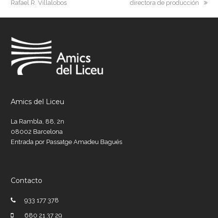
post:
post:
Rafael R. Villalobos
directora de producción
Amics del Liceu
La Rambla, 88, 2n
08002 Barcelona
Entrada por Passatge Amadeu Bagués
Contacto
933 177 378
680 21 37 29