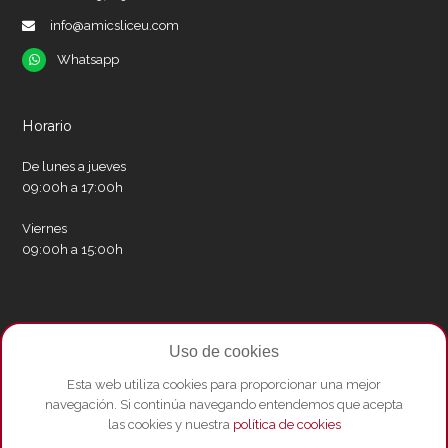
info@amicsliceu.com
Whatsapp
Whatsapp
Horario
De lunes a jueves
09:00h a 17:00h
Viernes
09:00h a 15:00h
Redes sociales
Uso de cookies
Twitter
Facebook
Instagram
Whatsapp
Youtube
Esta web utiliza cookies para proporcionar una mejor
navegación. Si continúa navegando entendemos que acepta
las cookies y nuestra
política de cookies