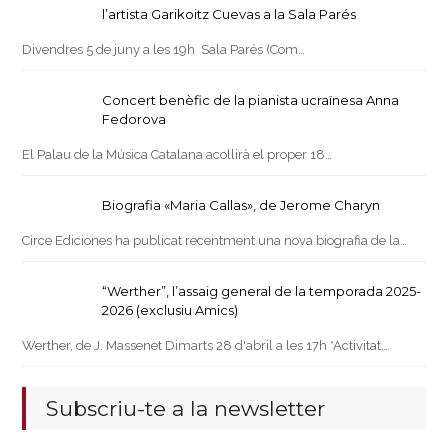
l’artista Garikoitz Cuevas a la Sala Parés
Divendres 5 de juny a les 19h Sala Parés (Com…
Concert benèfic de la pianista ucraïnesa Anna
Fedorova
El Palau de la Música Catalana acollirà el proper 18…
Biografia «Maria Callas», de Jerome Charyn
Circe Ediciones ha publicat recentment una nova biografia de la…
“Werther”, l’assaig general de la temporada 2025-
2026 (exclusiu Amics)
Werther, de J. Massenet Dimarts 28 d'abril a les 17h *Activitat…
Subscriu-te a la newsletter