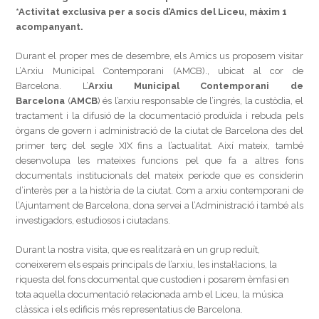
*Activitat exclusiva per a socis d’Amics del Liceu, màxim 1
acompanyant.
Durant el proper mes de desembre, els Amics us proposem visitar
L’Arxiu Municipal Contemporani (AMCB)., ubicat al cor de
Barcelona. L’
Arxiu Municipal Contemporani de
Barcelona
(
AMCB
) és l’arxiu responsable de l’ingrés, la custòdia, el
tractament i la difusió de la documentació produïda i rebuda pels
òrgans de govern i administració de la ciutat de Barcelona des del
primer terç del segle XIX fins a l’actualitat. Així mateix, també
desenvolupa les mateixes funcions pel que fa a altres fons
documentals institucionals del mateix període que es considerin
d’interès per a la història de la ciutat. Com a arxiu contemporani de
l’Ajuntament de Barcelona, dona servei a l’Administració i també als
investigadors, estudiosos i ciutadans.
Durant la nostra visita, que es realitzarà en un grup reduït,
coneixerem els espais principals de l’arxiu, les instal·lacions, la
riquesta del fons documental que custodien i posarem èmfasi en
tota aquella documentació relacionada amb el Liceu, la música
clàssica i els edificis més representatius de Barcelona.