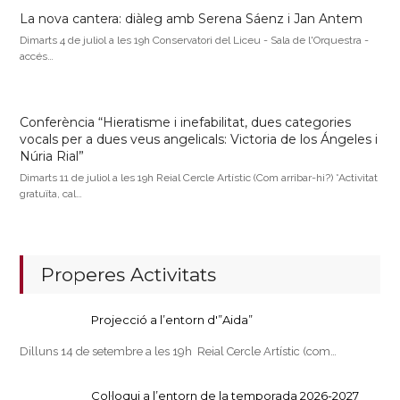
La nova cantera: diàleg amb Serena Sáenz i Jan Antem
Dimarts 4 de juliol a les 19h Conservatori del Liceu - Sala de l'Orquestra -
accés…
Conferència “Hieratisme i inefabilitat, dues categories
vocals per a dues veus angelicals: Victoria de los Ángeles i
Núria Rial”
Dimarts 11 de juliol a les 19h Reial Cercle Artístic (Com arribar-hi?) *Activitat
gratuïta, cal…
Properes Activitats
Projecció a l’entorn d'”Aida”
Dilluns 14 de setembre a les 19h Reial Cercle Artístic (com…
Col·loqui a l’entorn de la temporada 2026-2027