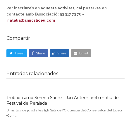
Per inscriure’s en aquesta activitat, cal posar-se en
contacte amb l’Associació: 93 317 73 78 –
natalia@amicsliceu.com
Compartir
Tweet
Share
Share
Email
Entrades relacionades
Trobada amb Serena Saenz i Jan Antem amb motiu del
Festival de Peralada
Dimarts 4 de juliol a les 19h Sala de l'Orquestra del Conservatori del Liceu
(Com…