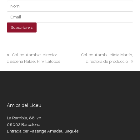
previous
next
Col·loqui amb el director
Col·loqui amb Leticia Martín,
post:
post:
d’escena Rafael R. Villalobos
directora de producció
Amics del Liceu
La Rambla, 88, 2n
08002 Barcelona
Entrada per Passatge Amadeu Bagués