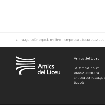
previous
Inauguración exposición libro «Temporada d’òpera 2022-2023
post:
Amics del Liceu
La Rambla, 88, 2n
08002 Barcelona
Entrada por Passatg
Bagués