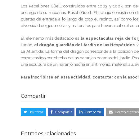
Los Pabellones Güell, construidos entre 1883 y 1887, son d
encargo de su mecenas, Eusebi Güell. El trabajo consistía en di
puertas de entrada a lo largo de todo el recinto, así como lo
diversidad de geometrías y materiales para llevar a cabo el encar
El elemento más destacado es
la espectacular reja de fo
Ladón,
el dragón guardián del Jardín de las Hespérides
, 
La Atlántida. La forma del dragón corresponde a la posición de
como castigo por el robo de las naranjas doradas del jardín. P
una escultura de un naranjo hecha en antimonio, material alusiv
Para inscribirse en esta actividad, contactar con la asoc
Compartir
Twittear
Compartir
Compartir
Correo electró
Entrades relacionades