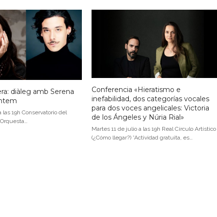
Conferencia «Hieratismo e
ra: diàleg amb Serena
inefabilidad, dos categorías vocales
Antem
para dos voces angelicales: Victoria
a las 19h Conservatorio del
de los Ángeles y Núria Rial»
a Orquesta…
Martes 11 de julio a las 19h Real Círculo Artístico
(¿Cómo llegar?) *Actividad gratuita, es…