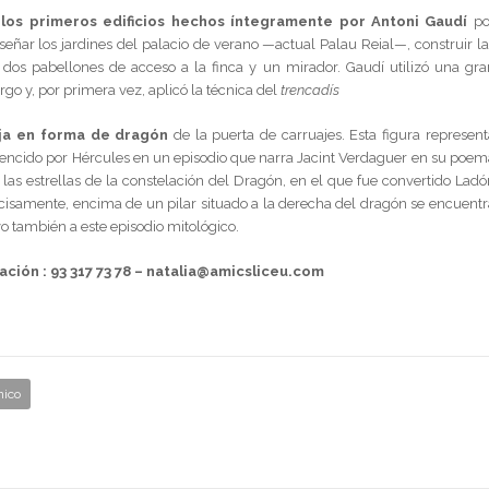
e
los primeros edificios hechos íntegramente por Antoni Gaudí
po
señar los jardines del palacio de verano —actual Palau Reial—, construir la
s dos pabellones de acceso a la finca y un mirador. Gaudí utilizó una gra
go y, por primera vez, aplicó la técnica del
trencadís
rja en forma de dragón
de la puerta de carruajes. Esta figura represent
vencido por Hércules en un episodio que narra Jacint Verdaguer en su poem
 las estrellas de la constelación del Dragón, en el que fue convertido Ladó
recisamente, encima de un pilar situado a la derecha del dragón se encuentr
o también a este episodio mitológico.
iación :
93 317 73 78 – natalia@amicsliceu.com
nico