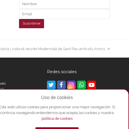
Victoria i visita el recinte Modernista de Sant Pau amb els Amics
Redes sociales
eves
Twitter
Facebook
Instagram
Whatsapp
Youtube
00h
Uso de cookies
Esta web utiliza cookies para proporcionar una mejor navegación. Si
00h
continúa navegando entendemos que acepta las cookies y nuestra
política de cookies