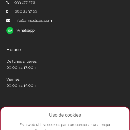
933 177 378
680 21 37 29
info@amicsliceu.com
Whatsapp
Whatsapp
Horario
De lunes a jueves
09:00h a 17:00h
Viernes
09:00h a 15:00h
Redes sociales
Uso de cookies
Twitter
Facebook
Instagram
Whatsapp
Youtube
Esta web utiliza cookies para proporcionar una mejor