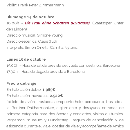
Violín: Frank Peter Zimmermann
Diumenge 14 de octubre
18.00h –
Die Frau ohne Schatte
n
(R.Strauss)
. (Staatsoper Unter
den Linden)
Direcció musical: Simone Young
Direcció escènica: Claus Guth
Intèrprets: Simon O’neill i Camilla Nylund.
Lunes 15 de octubre
15.00h – Hora de salida prevista del vuelo con destino a Barcelona
17.30h – Hora de llegada prevista a Barcelona
Precio del viaje
En habitación doble:
1.985€
En habitación individual:
2.520€
(billete de avión, traslados aeropuerto-hotel-aeropuerto, traslado a
la Berliner Philharmoniker, alojamiento y desayuno, entradas de
primera categoría para dos óperas y conciertos, visitas culturales:
Pergamon museum y Bunderstag, seguro de cancelación y de
asistencia durante el viaje, dossier de viaje y acompañante de Amics