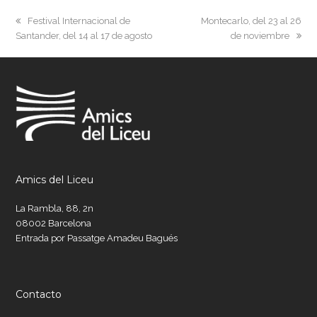
previous
next
Festival Internacional de
Montecarlo, del 23 al 26
post:
post:
Santander, del 14 al 17 de agosto
de noviembre
Amics del Liceu
La Rambla, 88, 2n
08002 Barcelona
Entrada por Passatge Amadeu Bagués
Contacto