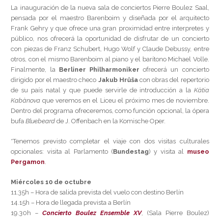
La inauguración de la nueva sala de conciertos Pierre Boulez Saal,
pensada por el maestro Barenboim y diseñada por el arquitecto
Frank Gehry y que ofrece una gran proximidad entre interpretes y
público, nos ofrecerá la oportunidad de disfrutar de un concierto
con piezas de Franz Schubert, Hugo Wolf y Claude Debussy, entre
otros, con el mismo Barenboim al piano y el barítono Michael Volle.
Finalmente, la
Berliner Philharmoniker
ofrecerá un concierto
dirigido por el maestro checo
Jakub Hrůša
con obras del repertorio
de su país natal y que puede servirle de introducción a la
Kàtia
Kabànova
que veremos en el Liceu el próximo mes de noviembre.
Dentro del programa ofreceremos, como función opcional, la ópera
bufa
Bluebeard
de J. Offenbach en la Komische Oper.
*Tenemos previsto completar el viaje con dos visitas culturales
opcionales: visita al Parlamento (
Bundestag
) y visita al
museo
Pergamon
.
Miércoles 10 de octubre
11.35h – Hora de salida prevista del vuelo con destino Berlín
14.15h – Hora de llegada prevista a Berlín
19.30h –
Concierto Boulez Ensemble XV
, (Sala Pierre Boulez)