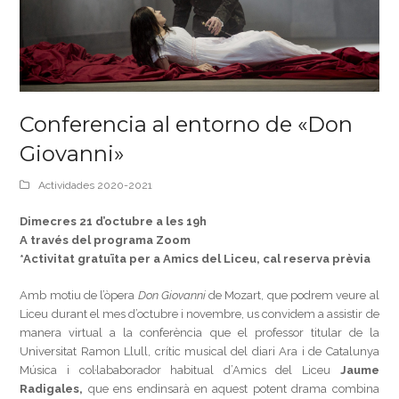
Conferencia al entorno de «Don
Giovanni»
Actividades 2020-2021
Dimecres 21 d’octubre a les 19h
A través del programa Zoom
*Activitat gratuïta per a Amics del Liceu, cal reserva prèvia
Amb motiu de l’òpera
Don Giovanni
de Mozart, que podrem veure al
Liceu durant el mes d’octubre i novembre, us convidem a assistir de
manera virtual a la conferència que el professor titular de la
Universitat Ramon Llull, crític musical del diari Ara i de Catalunya
Música i col·lababorador habitual d’Amics del Liceu
Jaume
Radigales,
que ens endinsarà en aquest potent drama combina