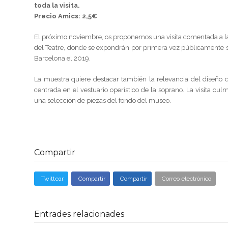
toda la visita.
Precio Amics: 2,5€
El próximo noviembre, os proponemos una visita comentada a la 
del Teatre, donde se expondrán por primera vez públicamente se
Barcelona el 2019.
La muestra quiere destacar también la relevancia del diseño d
centrada en el vestuario operístico de la soprano. La visita cu
una selección de piezas del fondo del museo.
Compartir
Twittear
Compartir
Compartir
Correo electrónico
Entrades relacionades