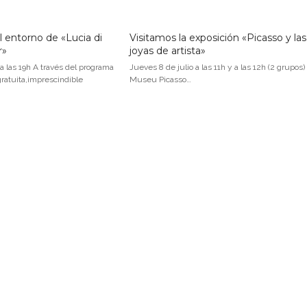
l entorno de «Lucia di
Visitamos la exposición «Picasso y las
r»
joyas de artista»
 a las 19h A través del programa
Jueves 8 de julio a las 11h y a las 12h (2 grupos)
ratuita,imprescindible
Museu Picasso…