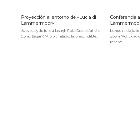
Proyección al entorno de «Lucia di
Conferencia a
Lammermoor»
Lammermoo
Jueves 15 de julio a las 19h Reial Cercle Artístic
Lunes 12 de julio
(cómo llegar?) *Aforo limitado. Imprescindible…
Zoom *Actividad g
reserva…