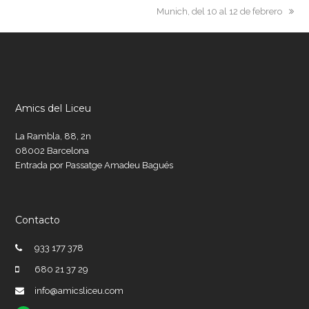
next
Munich, del 10 al 12 de febrero
post:
Amics del Liceu
La Rambla, 88, 2n
08002 Barcelona
Entrada por Passatge Amadeu Bagués
Contacto
933 177 378
680 21 37 29
info@amicsliceu.com