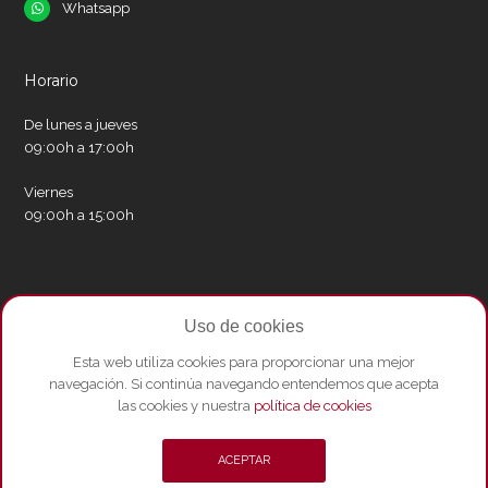
Whatsapp
Whatsapp
Horario
De lunes a jueves
09:00h a 17:00h
Viernes
09:00h a 15:00h
Redes sociales
Uso de cookies
Twitter
Facebook
Instagram
Whatsapp
Youtube
Esta web utiliza cookies para proporcionar una mejor
navegación. Si continúa navegando entendemos que acepta
las cookies y nuestra
política de cookies
© Copyright 2026 - Amics del Liceu ·
Condicions de compra
·
Política de
ACEPTAR
privacitat i Avís Legal
·
Política de cookies