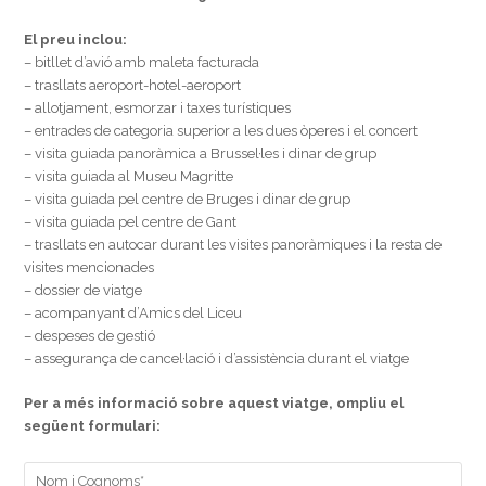
El preu inclou:
– bitllet d’avió amb maleta facturada
– trasllats aeroport-hotel-aeroport
– allotjament, esmorzar i taxes turístiques
– entrades de categoria superior a les dues òperes i el concert
– visita guiada panoràmica a Brussel·les i dinar de grup
– visita guiada al Museu Magritte
– visita guiada pel centre de Bruges i dinar de grup
– visita guiada pel centre de Gant
– trasllats en autocar durant les visites panoràmiques i la resta de
visites mencionades
– dossier de viatge
– acompanyant d’Amics del Liceu
– despeses de gestió
– assegurança de cancel·lació i d’assistència durant el viatge
Per a més informació sobre aquest viatge, ompliu el
següent formulari: