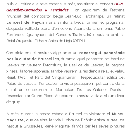
públic i crítica a la seva estrena. A més, assistirem al concert
OPRL,
González-Granados & Ferrández
, on gaudirem de l’estrena
mundial del compositor belga Jean-Luc Fafchamps, un refinat
concert de Haydn
i una simfonia txeca formen el programa
d’aquesta vetllada plena d’emocions. Abans de la simfonia, Pablo
Ferrández (guanyador del Concurs Txaikovski) debutarà amb la
Reial Orquestra Filharmònica de Lieja (OPRL).
Completarem el nostre viatge amb un
recorregut panoràmic
per la ciutat de Brussel·les
, durant el qual passarem pel barri de
Laeken on veurem l’Atomium, la Basílica de Laeken, la pagoda
xinesa i la torre japonesa. També veurem la residència reial, el Palau
Reial, l’Arc i el Parc del Cinquantenari i l’espectacular edifici del
Palau de Justícia. Per acabar la visita passejarem pel centre de la
ciutat on coneixerem el Manneken Pis, les Galeries Reials i
l’espectacular Grand Place. Acabarem la nostra visita amb un dinar
de grup.
A més, durant la nostra estada a Brussel·les visitarem el
Museu
Magritte,
que celebra la vida i l’obra de l’icònic artista surrealista
nascut a Brussel·les, René Magritte, famós per les seves pintures