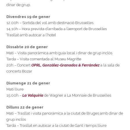
dinar de grup.
Divendres 19 de gener
12.00h – Sortida del vol amb destinació Brussel·les
14.10h – Hora prevista d’arribada a l’aeroport de Brussel·les
Trasllat amb autocar a l’hotel
Dissabte 20 de gener
Matí – Visita panoràmica amb guia local i dinar de grup inclòs
Tarda – Visita comentada al Museu Magritte
20h – Concert
OPRL, González-Granados & Ferrández
a la sala de
concerts Bozar
Diumenge 21 de gener
Matí lliure
15.00h –
La Valquíria
de Wagner a La Monnaie de Brussel·les
Dilluns 22 de gener
Matí – Trasllat i visita panoràmica a la ciutat de Bruges amb dinar de
grup inclòs
Tarda – Trasllat en autocar a la ciutat de Gant i temps lliure