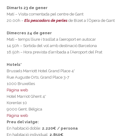
Dimarts 23 de gener
Matí – Visita comentada pel centre de Gant
20.00h –
Els pescadors de perles
de Bizet a l’Òpera de Gant
Dimecres 24 de gener
Matí – temps lliure i trasllat a l’aeroport en autocar
14.50h – Sortida del vol amb destinació Barcelona
16.50h – Hora prevista d’arribada a l’Aeroport del Prat
Hotels*
Brussels Marriott Hotel Grand Place 4*
Rue Auguste Orts, Grand Place 3-7
1000 Bruxelles
Pàgina web
Hotel Marriot Ghent 4*
Korenlei 10
9000 Gent, Bèlgica
Pàgina web
Preu del viatge:
En habitació doble:
2.220€ / persona
En habitació individual:
2.850€