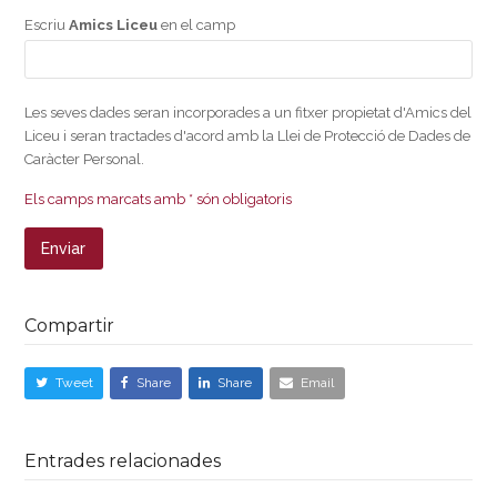
Escriu
Amics Liceu
en el camp
Les seves dades seran incorporades a un fitxer propietat d'Amics del
Liceu i seran tractades d'acord amb la Llei de Protecció de Dades de
Caràcter Personal.
Els camps marcats amb * són obligatoris
Compartir
Tweet
Share
Share
Email
Entrades relacionades