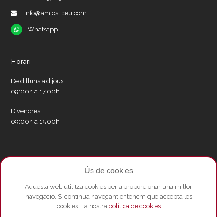
info@amicsliceu.com
Whatsapp
Whatsapp
Horari
De dilluns a dijous
09:00h a 17:00h
Divendres
09:00h a 15:00h
Xarxes socials
Ús de cookies
Twitter
Facebook
Instagram
Whatsapp
Youtube
Aquesta web utilitza cookies per a proporcionar una millor
navegació. Si continua navegant entenem que accepta les
cookies i la nostra
política de cookies