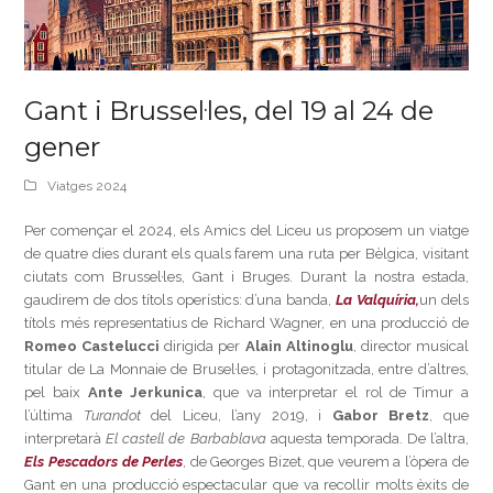
Gant i Brussel·les, del 19 al 24 de
gener
Viatges 2024
Per començar el 2024, els Amics del Liceu us proposem un viatge
de quatre dies durant els quals farem una ruta per Bèlgica, visitant
ciutats com Brussel·les, Gant i Bruges. Durant la nostra estada,
gaudirem de dos títols operístics: d’una banda,
La Valquíria,
un dels
títols més representatius de Richard Wagner, en una producció de
Romeo Castelucci
dirigida per
Alain Altinoglu
, director musical
titular de La Monnaie de Brusel·les, i protagonitzada, entre d’altres,
pel baix
Ante Jerkunica
, que va interpretar el rol de Timur a
l’última
Turandot
del Liceu, l’any 2019, i
Gabor Bretz
, que
interpretarà
El castell de Barbablava
aquesta temporada. De l’altra,
Els Pescadors de Perles
, de Georges Bizet, que veurem a l’òpera de
Gant en una producció espectacular que va recollir molts èxits de