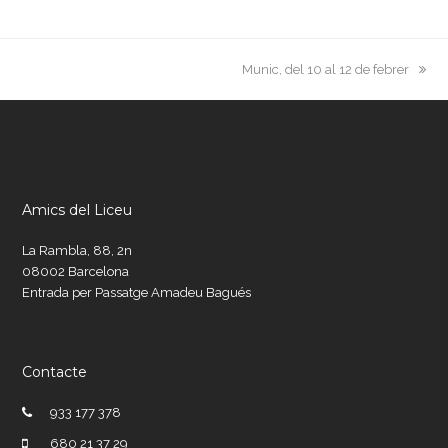
next
Munic, del 10 al 12 de febrer
post:
Amics del Liceu
La Rambla, 88, 2n
08002 Barcelona
Entrada per Passatge Amadeu Bagués
Contacte
933 177 378
680 21 37 29