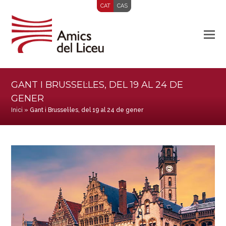
CAT
CAS
GANT I BRUSSEL·LES, DEL 19 AL 24 DE
GENER
Inici
»
Gant i Brussel·les, del 19 al 24 de gener