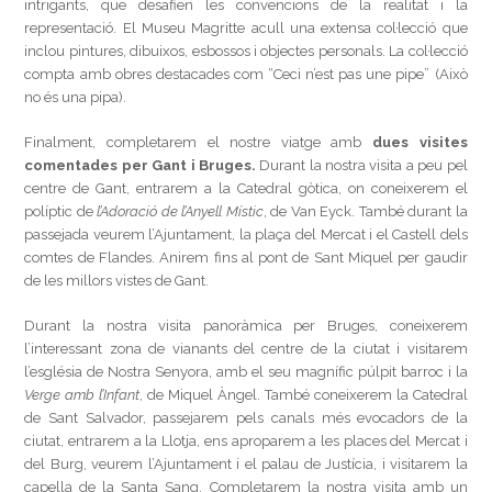
intrigants, que desafien les convencions de la realitat i la
representació. El Museu Magritte acull una extensa col·lecció que
inclou pintures, dibuixos, esbossos i objectes personals. La col·lecció
compta amb obres destacades com “Ceci n’est pas une pipe” (Això
no és una pipa).
Finalment, completarem el nostre viatge amb
dues visites
comentades per Gant i Bruges.
Durant la nostra visita a peu pel
centre de Gant, entrarem a la Catedral gòtica, on coneixerem el
políptic de
l’Adoració de l’Anyell Místic
, de Van Eyck. També durant la
passejada veurem l’Ajuntament, la plaça del Mercat i el Castell dels
comtes de Flandes. Anirem fins al pont de Sant Miquel per gaudir
de les millors vistes de Gant.
Durant la nostra visita panoràmica per Bruges, coneixerem
l’interessant zona de vianants del centre de la ciutat i visitarem
l’església de Nostra Senyora, amb el seu magnífic púlpit barroc i la
Verge amb l’Infant
, de Miquel Àngel. També coneixerem la Catedral
de Sant Salvador, passejarem pels canals més evocadors de la
ciutat, entrarem a la Llotja, ens aproparem a les places del Mercat i
del Burg, veurem l’Ajuntament i el palau de Justícia, i visitarem la
capella de la Santa Sang. Completarem la nostra visita amb un