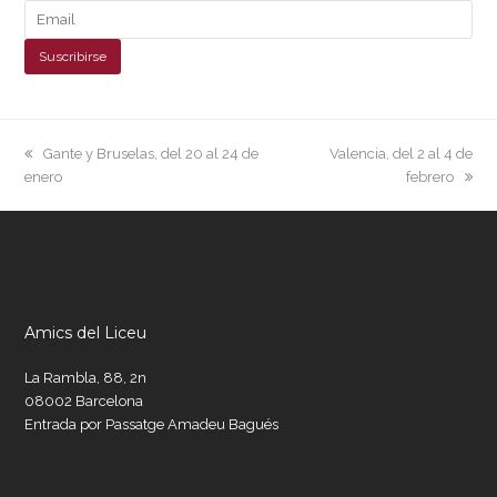
previous
next
Gante y Bruselas, del 20 al 24 de
Valencia, del 2 al 4 de
post:
post:
enero
febrero
Amics del Liceu
La Rambla, 88, 2n
08002 Barcelona
Entrada por Passatge Amadeu Bagués