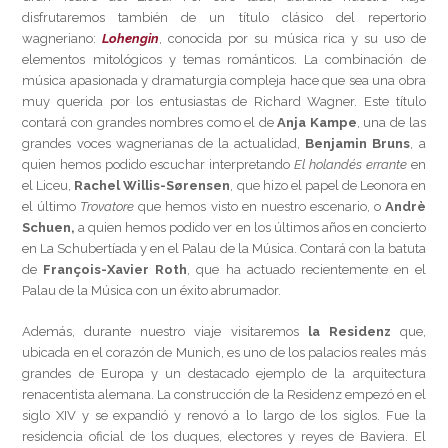
disfrutaremos también de un título clásico del repertorio
wagneriano:
Lohengin
, conocida por su música rica y su uso de
elementos mitológicos y temas románticos. La combinación de
música apasionada y dramaturgia compleja hace que sea una obra
muy querida por los entusiastas de Richard Wagner. Este título
contará con grandes nombres como el de
Anja Kampe
, una de las
grandes voces wagnerianas de la actualidad,
Benjamin Bruns
, a
quien hemos podido escuchar interpretando
El holandés errante
en
el Liceu,
Rachel Willis-Sørensen
, que hizo el papel de Leonora en
el último
Trovatore
que hemos visto en nuestro escenario, o
Andrè
Schuen,
a quien hemos podido ver en los últimos años en concierto
en La Schubertíada y en el Palau de la Música. Contará con la batuta
de
François-Xavier Roth
, que ha actuado recientemente en el
Palau de la Música con un éxito abrumador.
Además, durante nuestro viaje visitaremos
la Residenz
que,
ubicada en el corazón de Munich, es uno de los palacios reales más
grandes de Europa y un destacado ejemplo de la arquitectura
renacentista alemana. La construcción de la Residenz empezó en el
siglo XIV y se expandió y renovó a lo largo de los siglos. Fue la
residencia oficial de los duques, electores y reyes de Baviera. El