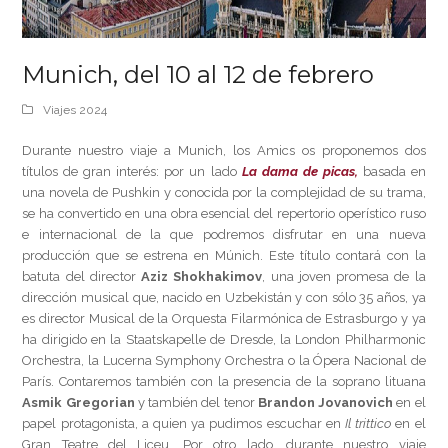
Munich, del 10 al 12 de febrero
Viajes 2024
Durante nuestro viaje a Munich, los Amics os proponemos dos
títulos de gran interés: por un lado
La dama de picas,
basada en
una novela de Pushkin y conocida por la complejidad de su trama,
se ha convertido en una obra esencial del repertorio operístico ruso
e internacional de la que podremos disfrutar en una nueva
producción que se estrena en Múnich. Este título contará con la
batuta del director
Aziz Shokhakimov
, una joven promesa de la
dirección musical que, nacido en Uzbekistán y con sólo 35 años, ya
es director Musical de la Orquesta Filarmónica de Estrasburgo y ya
ha dirigido en la Staatskapelle de Dresde, la London Philharmonic
Orchestra, la Lucerna Symphony Orchestra o la Ópera Nacional de
París. Contaremos también con la presencia de la soprano lituana
Asmik Gregorian
y también del tenor
Brandon Jovanovich
en el
papel protagonista, a quien ya pudimos escuchar en
Il trittico
en el
Gran Teatre del Liceu. Por otro lado, durante nuestro viaje