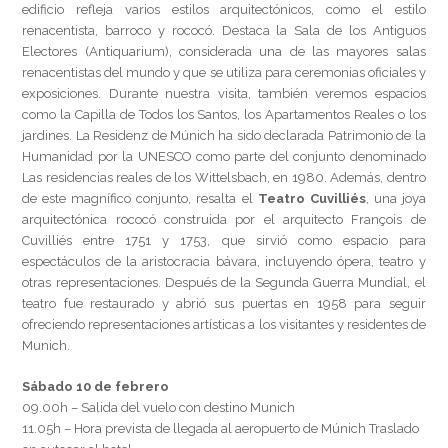
edificio refleja varios estilos arquitectónicos, como el estilo
renacentista, barroco y rococó. Destaca la Sala de los Antiguos
Electores (Antiquarium), considerada una de las mayores salas
renacentistas del mundo y que se utiliza para ceremonias oficiales y
exposiciones. Durante nuestra visita, también veremos espacios
como la Capilla de Todos los Santos, los Apartamentos Reales o los
jardines. La Residenz de Múnich ha sido declarada Patrimonio de la
Humanidad por la UNESCO como parte del conjunto denominado
Las residencias reales de los Wittelsbach, en 1980. Además, dentro
de este magnífico conjunto, resalta el
Teatro Cuvilliés
, una joya
arquitectónica rococó construida por el arquitecto François de
Cuvilliés entre 1751 y 1753, que sirvió como espacio para
espectáculos de la aristocracia bávara, incluyendo ópera, teatro y
otras representaciones. Después de la Segunda Guerra Mundial, el
teatro fue restaurado y abrió sus puertas en 1958 para seguir
ofreciendo representaciones artísticas a los visitantes y residentes de
Munich.
Sábado 10 de febrero
09.00h – Salida del vuelo con destino Munich
11.05h – Hora prevista de llegada al aeropuerto de Múnich Traslado