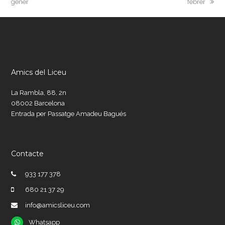
post:
post:
gener
febrer
Amics del Liceu
La Rambla, 88, 2n
08002 Barcelona
Entrada per Passatge Amadeu Bagués
Contacte
933 177 378
680 21 37 29
info@amicsliceu.com
Whatsapp
Whatsapp