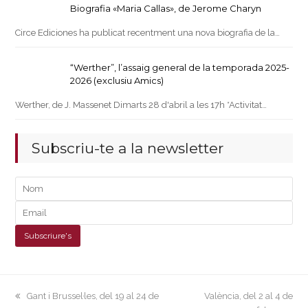
Biografia «Maria Callas», de Jerome Charyn
Circe Ediciones ha publicat recentment una nova biografia de la…
“Werther”, l’assaig general de la temporada 2025-
2026 (exclusiu Amics)
Werther, de J. Massenet Dimarts 28 d'abril a les 17h *Activitat…
Subscriu-te a la newsletter
previous
next
Gant i Brussel·les, del 19 al 24 de
València, del 2 al 4 de