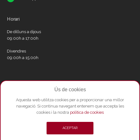
Horari
De dilluns a dijous
09:00h a 17:00h
Divendres
09:00h a 15:00h
Xarxes socials
Ús de cookies
Twitter
Facebook
Instagram
Whatsapp
Youtube
Aquesta web utilitza cookies per a proporcionar una millor
navegació. Si continua navegant entenem que accepta les
cookies i la nostra
política de cookies
© Copyright 2026 - Amics del Liceu ·
Condicions de compra
·
Política de
ACEPTAR
privacitat i Avís Legal
·
Política de cookies