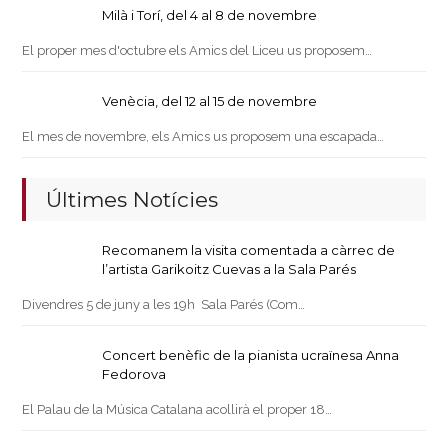
Milà i Torí, del 4 al 8 de novembre
El proper mes d'octubre els Amics del Liceu us proposem…
Venècia, del 12 al 15 de novembre
El mes de novembre, els Amics us proposem una escapada…
Últimes Notícies
Recomanem la visita comentada a càrrec de
l’artista Garikoitz Cuevas a la Sala Parés
Divendres 5 de juny a les 19h Sala Parés (Com…
Concert benèfic de la pianista ucraïnesa Anna
Fedorova
El Palau de la Música Catalana acollirà el proper 18…