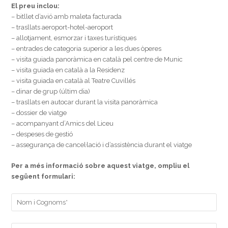
El preu inclou:
– bitllet d’avió amb maleta facturada
– trasllats aeroport-hotel-aeroport
– allotjament, esmorzar i taxes turístiques
– entrades de categoria superior a les dues òperes
– visita guiada panoràmica en català pel centre de Munic
– visita guiada en català a la Residenz
– visita guiada en català al Teatre Cuvillés
– dinar de grup (últim dia)
– trasllats en autocar durant la visita panoràmica
– dossier de viatge
– acompanyant d’Amics del Liceu
– despeses de gestió
– assegurança de cancel·lació i d’assistència durant el viatge
Per a més informació sobre aquest viatge, ompliu el
següent formulari: