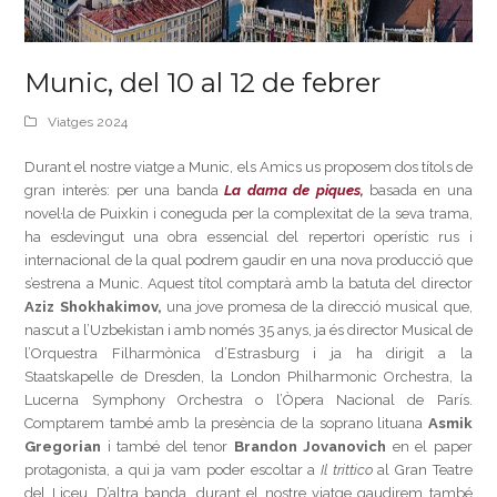
Munic, del 10 al 12 de febrer
Viatges 2024
Durant el nostre viatge a Munic, els Amics us proposem dos títols de
gran interès: per una banda
La dama de piques,
basada en una
novel·la de Puixkin i coneguda per la complexitat de la seva trama,
ha esdevingut una obra essencial del repertori operístic rus i
internacional de la qual podrem gaudir en una nova producció que
s’estrena a Munic. Aquest títol comptarà amb la batuta del director
Aziz Shokhakimov,
una jove promesa de la direcció musical que,
nascut a l’Uzbekistan i amb només 35 anys, ja és director Musical de
l’Orquestra Filharmònica d’Estrasburg i ja ha dirigit a la
Staatskapelle de Dresden, la London Philharmonic Orchestra, la
Lucerna Symphony Orchestra o l’Òpera Nacional de París.
Comptarem també amb la presència de la soprano lituana
Asmik
Gregorian
i també del tenor
Brandon Jovanovich
en el paper
protagonista, a qui ja vam poder escoltar a
Il trittico
al Gran Teatre
del Liceu, D’altra banda, durant el nostre viatge gaudirem també