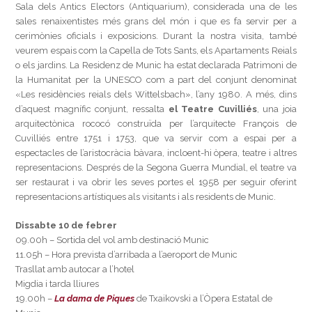
Sala dels Antics Electors (Antiquarium), considerada una de les
sales renaixentistes més grans del món i que es fa servir per a
cerimònies oficials i exposicions. Durant la nostra visita, també
veurem espais com la Capella de Tots Sants, els Apartaments Reials
o els jardins. La Residenz de Munic ha estat declarada Patrimoni de
la Humanitat per la UNESCO com a part del conjunt denominat
«Les residències reials dels Wittelsbach», l’any 1980. A més, dins
d’aquest magnífic conjunt, ressalta
el Teatre Cuvilliés
, una joia
arquitectònica rococó construïda per l’arquitecte François de
Cuvilliés entre 1751 i 1753, que va servir com a espai per a
espectacles de l’aristocràcia bàvara, incloent-hi òpera, teatre i altres
representacions. Després de la Segona Guerra Mundial, el teatre va
ser restaurat i va obrir les seves portes el 1958 per seguir oferint
representacions artístiques als visitants i als residents de Munic.
Dissabte 10 de febrer
09.00h – Sortida del vol amb destinació Munic
11.05h – Hora prevista d’arribada a l’aeroport de Munic
Trasllat amb autocar a l’hotel
Migdia i tarda lliures
19.00h –
La dama de Piques
de Txaikovski a l’Òpera Estatal de