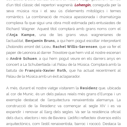
d’un títol clàssic del repertori wagnerià:
Lohengin,
coneguda per la
seva música rica i el seu ús d’elements mitològics i temes
romàntics. La combinació de música apassionada i dramatúrgia
complexa fa que sigui una obra molt estimada pels entusiastes de
Richard Wagner. Aquest títol comptarà amb grans noms com el
d’
Anja Kampe,
una de les grans veus wagnerianes de
l’actualitat,
Benjamin Bruns,
a qui hem pogut escoltar interpretant
L’holandès errant
del Liceu,
Rachel Willis-Sørensen
, que va fer el
paper de Leonora al darrer
Trovatore
que hem vist al nostre escenari
o
Andrè Schuen
, a qui hem pogut veure en els darrers anys en
concert a La Schubertíada i al Palau de la Música. Comptarà amb la
batuta de
François-Xavier Roth,
que ha actuat recentment al
Palau de la Música amb un èxit aclaparador.
A més, durant el nostre viatge visitarem la
Residenz
que, ubicada
al cor de Munic, és un dels palaus reials més grans d’Europa i un
exemple destacat de l’arquitectura renaixentista alemanya. La
construcció de la Residenz va començar al segle XIV i es va
expandir i renovar al llarg dels segles. Va ser la residència oficial
dels ducs, electors i reis de Baviera. L’edifici reflecteix diversos estils
arquitectònics, com l’estil renaixentista, barroc i rococó. Destaca la