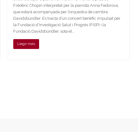
Frédéric Chopin interpretat per la pianista Anna Fedorova,
que estarà acompanyada per l’orquestra de cambra
Davidsbündler. Es tracta d’un concert benèfic impulsat per
la Fundació d’Investigació Salut i Progrés (FISP) i la
Fundació Davidsbündler, sota el…
Llegir més