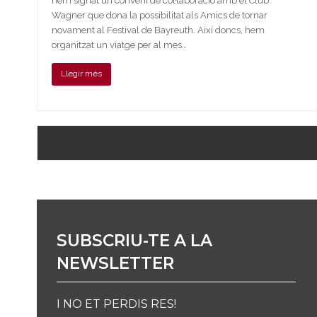
hem signat un conveni de col·laboració amb el Club
Wagner que dona la possibilitat als Amics de tornar
novament al Festival de Bayreuth. Així doncs, hem
organitzat un viatge per al mes…
Llegir més
SUBSCRIU-TE A LA
NEWSLETTER
I NO ET PERDIS RES!