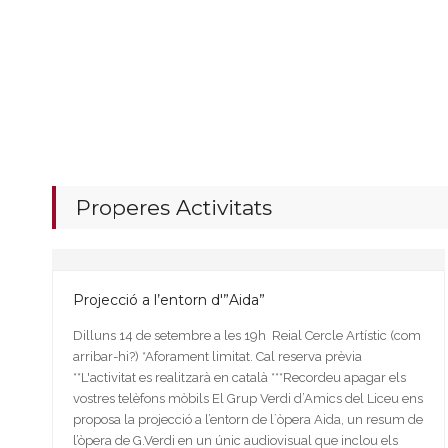
Properes Activitats
Projecció a l’entorn d'”Aida”
Dilluns 14 de setembre a les 19h Reial Cercle Artístic (com
arribar-hi?) *Aforament limitat. Cal reserva prèvia
**L'activitat es realitzarà en català ***Recordeu apagar els
vostres telèfons mòbils El Grup Verdi d’Amics del Liceu ens
proposa la projecció a l’entorn de l`òpera Aida, un resum de
l’òpera de G.Verdi en un únic audiovisual que inclou els