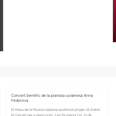
Concert benèfic de la pianista ucraïnesa Anna
Fedorova
El Palau de la Música Catalana acollirà el proper 18 d'abril
el Concert per a piano núm. 2 en Fa menor Op. 21 de