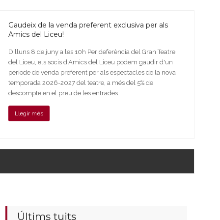
Gaudeix de la venda preferent exclusiva per als
Amics del Liceu!
Dilluns 8 de juny a les 10h Per deferència del Gran Teatre
del Liceu, els socis d'Amics del Liceu podem gaudir d'un
període de venda preferent per als espectacles de la nova
temporada 2026-2027 del teatre, a més del 5% de
descompte en el preu de les entrades.…
Llegir més
Últims tuits