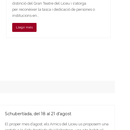
distinció del Gran Teatre del Liceu i s'atorga
per reconèixer la tasca i dedicació de persones o
institucions en…
Llegir més
Schubertíada, del 18 al 21 d’agost
El proper mes d’agost, els Amics del Liceu us proposem una