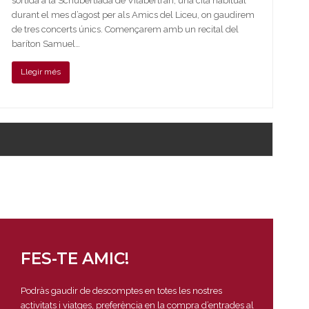
sortida a la Schubertíada de Vilabertran, una cita habitual
durant el mes d’agost per als Amics del Liceu, on gaudirem
de tres concerts únics. Començarem amb un recital del
baríton Samuel…
Llegir més
FES-TE AMIC!
Podràs gaudir de descomptes en totes les nostres
activitats i viatges, preferència en la compra d’entrades al