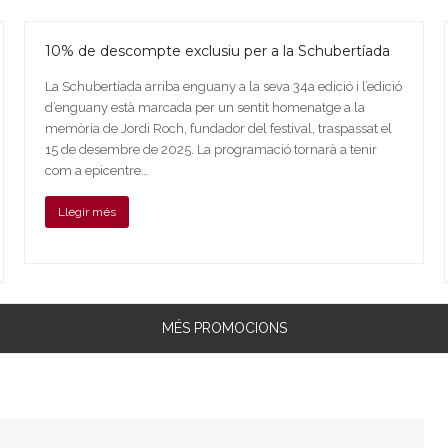
10% de descompte exclusiu per a la Schubertíada
La Schubertíada arriba enguany a la seva 34a edició i l’edició
d’enguany està marcada per un sentit homenatge a la
memòria de Jordi Roch, fundador del festival, traspassat el
15 de desembre de 2025. La programació tornarà a tenir
com a epicentre…
Llegir més
MÉS PROMOCIONS