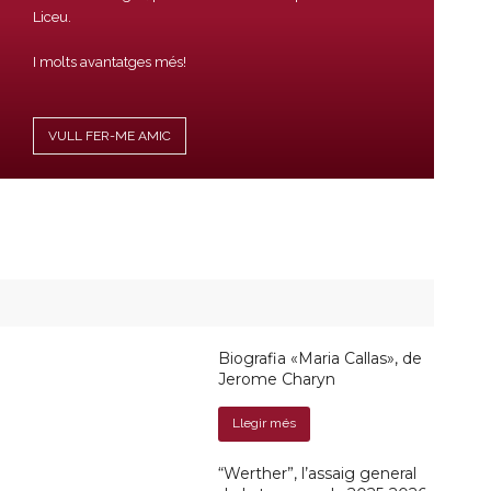
Liceu.
I molts avantatges més!
VULL FER-ME AMIC
Biografia «Maria Callas», de
Jerome Charyn
Llegir més
“Werther”, l’assaig general