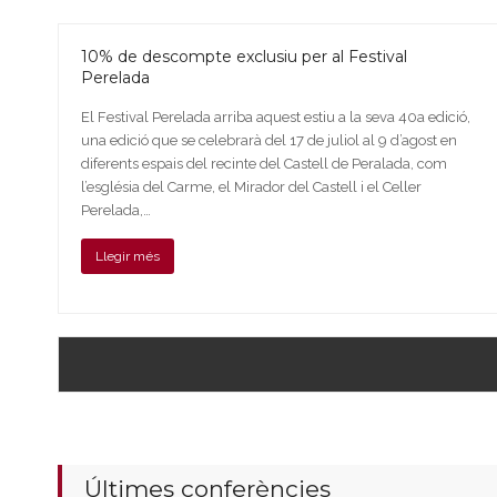
10% de descompte exclusiu per al Festival
Perelada
El Festival Perelada arriba aquest estiu a la seva 40a edició,
una edició que se celebrarà del 17 de juliol al 9 d’agost en
diferents espais del recinte del Castell de Peralada, com
l’església del Carme, el Mirador del Castell i el Celler
Perelada,…
Llegir més
Últimes conferències