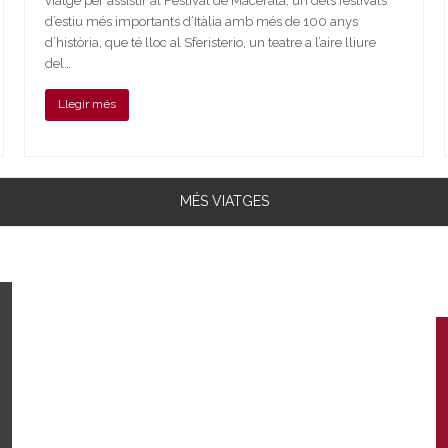
viatge per assistir al Festival de Macerata, un dels festivals
d’estiu més importants d’Itàlia amb més de 100 anys
d’història, que té lloc al Sferisterio, un teatre a l’aire lliure
del…
Llegir més
MÉS VIATGES