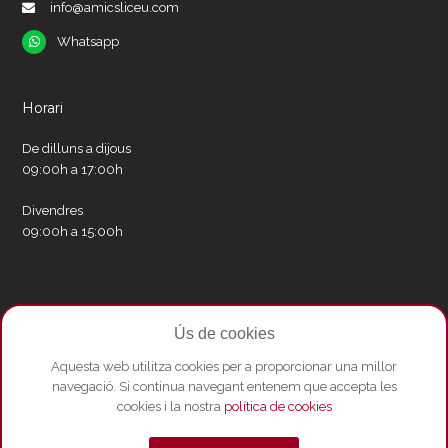
info@amicsliceu.com
Whatsapp
Whatsapp
Horari
De dilluns a dijous
09:00h a 17:00h
Divendres
09:00h a 15:00h
Xarxes socials
Ús de cookies
Twitter
Facebook
Instagram
Whatsapp
Youtube
Aquesta web utilitza cookies per a proporcionar una millor
navegació. Si continua navegant entenem que accepta les
cookies i la nostra
política de cookies