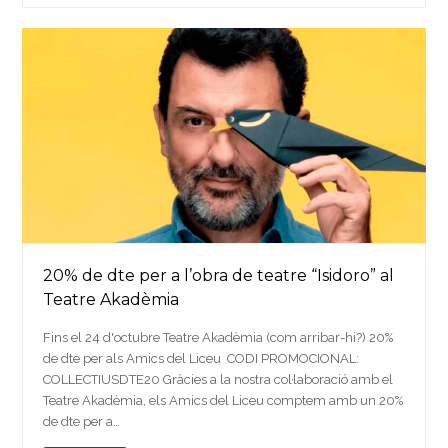
20% de dte per a l’obra de teatre “Isidoro” al
Teatre Akadèmia
Fins el 24 d'octubre Teatre Akadèmia (com arribar-hi?) 20%
de dte per als Amics del Liceu CODI PROMOCIONAL:
COLLECTIUSDTE20 Gràcies a la nostra col·laboració amb el
Teatre Akadèmia, els Amics del Liceu comptem amb un 20%
de dte per a…