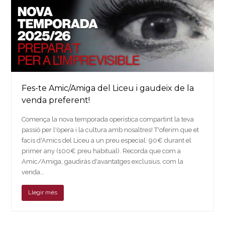
Fes-te Amic/Amiga del Liceu i gaudeix de la
venda preferent!
Comença la nova temporada operística compartint la teva
passió per l'òpera i la cultura amb nosaltres! T'oferim que et
facis d'Amics del Liceu a un preu especial: 90€ durant el
primer any (100€ preu habitual). Recorda que com a
Amic/Amiga, gaudiràs d'avantatges exclusius, com la
venda…
Llegir més