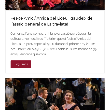
Fes-te Amic / Amiga del Liceu i gaudeix de
l’assaig general de La traviata!
Comença l'any compartint la teva passió per l'òpera i la
cultura amb nosaltres! T'oferim que et facis d'Amics del
Liceu a un preu especial: 90€ durant el primer any (100€
preu habitual) o 45€ (50€ preu habitual si ets menor de 35
anys). Recorda que com…
Llegir més