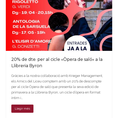
20% de dte. per al cicle «Òpera de saló» a la
Llibreria Byron
Gràcies a la nostra col·laboració amb Krieger Management,
els Amics del Liceu comptem amb un 20% de descompte
per al cicle Òpera de saló que presenta la seva edició de
primavera a la Llibreria Byron, un cicle d’òpera en format
íntim i…
Llegir més