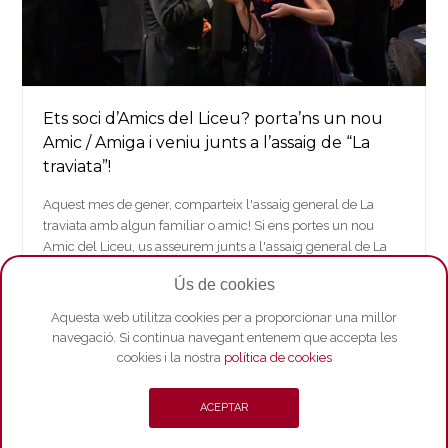
Ets soci d’Amics del Liceu? porta’ns un nou
Amic / Amiga i veniu junts a l’assaig de “La
traviata”!
Aquest mes de gener, comparteix l'assaig general de La
traviata amb algun familiar o amic! Si ens portes un nou
Amic del Liceu, us asseurem junts a l'assaig general de La
traviata que tindrà lloc el proper dijous 16 de gener…
Ús de cookies
Llegir més
Aquesta web utilitza cookies per a proporcionar una millor
navegació. Si continua navegant entenem que accepta les
cookies i la nostra
política de cookies
ACEPTAR