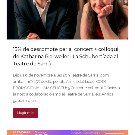
15% de descompte per al concert + col·loqui
de Katharina Bierweiler i La Schubertíada al
Teatre de Sarrià
Dijous 6 de novembre a les 20h Teatre de Sarrià (com
arribar-hi?) 15% de dte per als Amics del Liceu CODI
PROMOCIONAL: AMICSLICEU15 Concert + col·loqui Gràcies a
la nostra col·laboració amb el Teatre de Sarrià, els Amics
gaudim d'un…
Llegir més