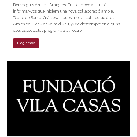
Benvolguts Amics i Amigues, Ens fa especial il·lusió
informar-vos que iniciem una nova col·laboració amb el
Teatre de Sarrià. Gràcies a aquesta nova col·laboració, els
Amics del Liceu gaudim d'un 15% de descompte en alguns
dels espectacles programats al Teatre…
Llegir més