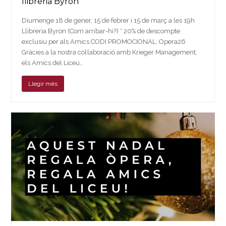
llibreria Byron
Diumenge 18 de gener, 15 de febrer i 15 de març a les 19h
Llibreria Byron (Com arribar-hi?) * 20% de descompte
exclusiu per als Amics CODI PROMOCIONAL: Opera26
Gràcies a la nostra col·laboració amb Krieger Management,
els Amics del Liceu…
Llegir més