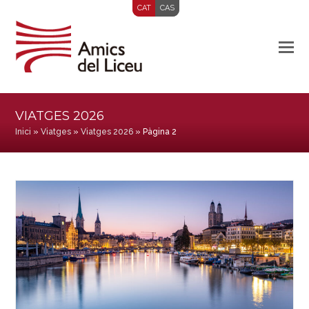
CAT
CAS
VIATGES 2026
Inici
»
Viatges
»
Viatges 2026
»
Pàgina 2