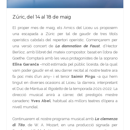
Zúric, del 14 al 18 de maig
El proper mes de maig, els Amics del Liceu us proposem
una escapada a Zúric per tal de gaudir de tres títols
operístics cabdals del repertori operístic. Començarem per
una versió concert de
La damnation de Faust
, d’Hector
Berlioz, amb llibret del mateix compositor, basat en l’obra de
Goethe. Comptarà amb les veus protagonistes de la soprano
Elīna Garanča
–molt estimada pel públic liceista, de la qual
vam poder gaudir en el seu darrer recital al nostre teatre ara
fa poc més d’un any– i el tenor
Saimir Pirgu
–a qui hem
tingut en diverses ocasions al Liceu, la darrera, interpretant
el Duc de Màntua al
Rigoletto
de la temporada 2021-2022. La
direcció musical anirà a càrrec del prestigiós mestre
canadenc
Yves Abel
, habitual als millors teatres d’òpera a
nivell mundial.
Continuarem el nostre programa musical amb
La clemenza
di Tito
, de W. A. Mozart, en una producció signada per