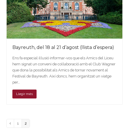
Bayreuth, del 18 al 21 d’agost (llista d’espera)
Ens fa especial il·lusió informar-vos que els Amics del Liceu
hem signat un conveni de col·laboració amb el Club Wagner
que dona la possibilitat als Amics de tornar novament al
Festival de Bayreuth. Així doncs, hem organitzat un viatge
per…
Llegir més
Page
Page
Previous
1
2