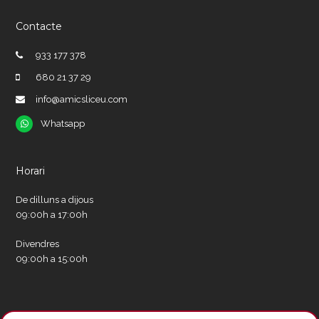
Contacte
933 177 378
680 21 37 29
info@amicsliceu.com
Whatsapp
Whatsapp
Horari
De dilluns a dijous
09:00h a 17:00h
Divendres
09:00h a 15:00h
Xarxes socials