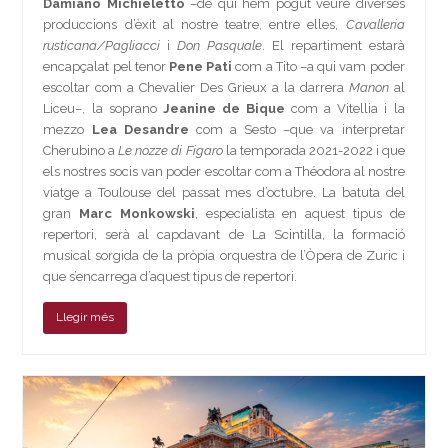
Damiano Michieletto
–de qui hem pogut veure diverses
produccions d’èxit al nostre teatre, entre elles,
Cavalleria
rusticana/Pagliacci
i
Don Pasquale
. El repartiment estarà
encapçalat pel tenor
Pene Pati
com a Tito –a qui vam poder
escoltar com a Chevalier Des Grieux a la darrera
Manon
al
Liceu–, la soprano
Jeanine de Bique
com a Vitellia i la
mezzo
Lea Desandre
com a Sesto –que va interpretar
Cherubino a
Le nozze di Figaro
la temporada 2021-2022 i que
els nostres socis van poder escoltar com a Théodora al nostre
viatge a Toulouse del passat mes d’octubre. La batuta del
gran
Marc Monkowski
, especialista en aquest tipus de
repertori, serà al capdavant de La Scintilla, la formació
musical sorgida de la pròpia orquestra de l’Òpera de Zuric i
que s’encarrega d’aquest tipus de repertori.
Llegir més