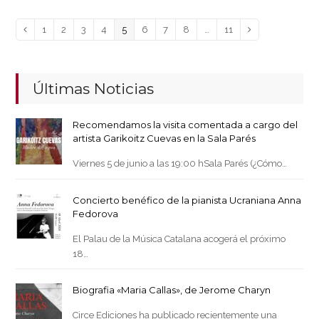
Page
Page
Page
Page
Page
Page
Page
Page
Page
Anterior
1
2
3
4
5
6
7
8
…
11
Siguiente
Últimas Noticias
Recomendamos la visita comentada a cargo del
artista Garikoitz Cuevas en la Sala Parés
Viernes 5 de junio a las 19:00 hSala Parés (¿Cómo…
Concierto benéfico de la pianista Ucraniana Anna
Fedorova
El Palau de la Música Catalana acogerá el próximo
18…
Biografia «Maria Callas», de Jerome Charyn
Circe Ediciones ha publicado recientemente una