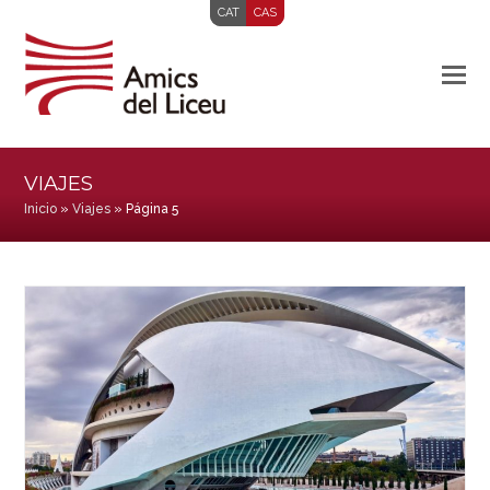
CAT
CAS
VIAJES
Inicio
»
Viajes
»
Página 5