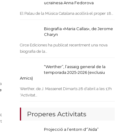
ucraïnesa Anna Fedorova
El Palau de la Música Catalana acollirà el proper 18…
Biografia «Maria Callas», de Jerome
Charyn
Circe Ediciones ha publicat recentment una nova
biografia de la…
“Werther”, l’assaig general de la
temporada 2025-2026 (exclusiu
Amics)
a
Werther, de J. Massenet Dimarts 28 d'abril a les 17h
e
*Activitat…
Properes Activitats
l
t
Projecció a l’entorn d'”Aida”