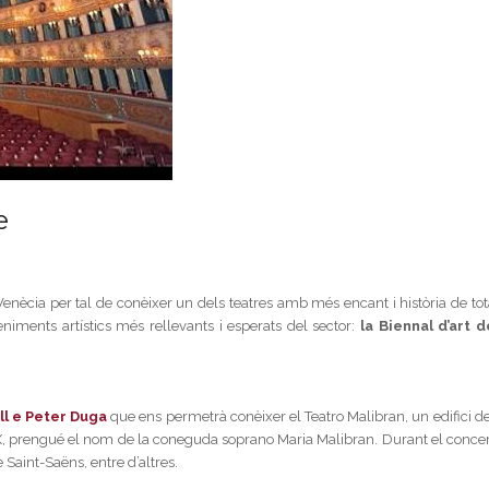
e
cia per tal de conèixer un dels teatres amb més encant i història de tot
niments artístics més rellevants i esperats del sector:
la Biennal d’art d
ll e Peter Duga
que ens permetrà conèixer el Teatro Malibran, un edifici de
 XIX, prengué el nom de la coneguda soprano Maria Malibran. Durant el concer
 Saint-Saëns, entre d’altres.