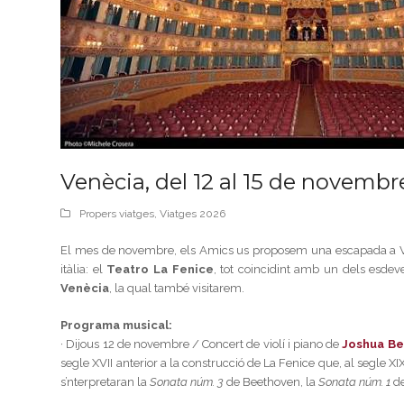
Venècia, del 12 al 15 de novembr
Propers viatges
,
Viatges 2026
El mes de novembre, els Amics us proposem una escapada a Venè
itàlia: el
Teatro La Fenice
, tot coincidint amb un dels esdeve
Venècia
, la qual també visitarem.
Programa musical:
· Dijous 12 de novembre / Concert de violí i piano de
Joshua Be
segle XVII anterior a la construcció de La Fenice que, al segle
s’nterpretaran la
Sonata núm. 3
de Beethoven, la
Sonata núm. 1
de