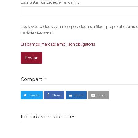
Escriu
Amics Liceu
en el camp
Les seves dades seran incorporades a un fitxer propietat d'Amics
Caràcter Personal.
Els camps marcats amb * són obligatoris
Compartir
Tweet
Share
Share
Email
Entrades relacionades