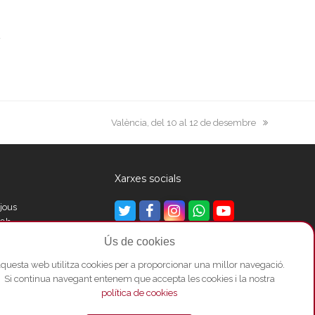
next
València, del 10 al 12 de desembre
post:
Xarxes socials
ijous
Twitter
Facebook
Instagram
Whatsapp
Youtube
00h
Ús de cookies
questa web utilitza cookies per a proporcionar una millor navegació.
00h
Si continua navegant entenem que accepta les cookies i la nostra
política de cookies