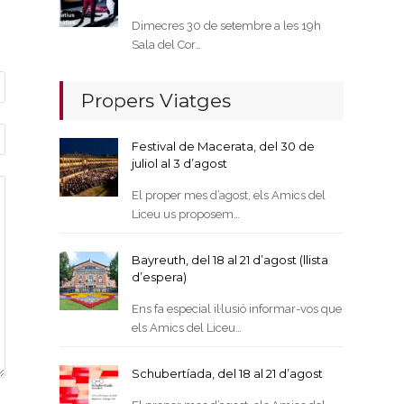
Dimecres 30 de setembre a les 19h
Sala del Cor…
Propers Viatges
Festival de Macerata, del 30 de
juliol al 3 d’agost
El proper mes d’agost, els Amics del
Liceu us proposem…
Bayreuth, del 18 al 21 d’agost (llista
d’espera)
Ens fa especial il·lusió informar-vos que
els Amics del Liceu…
Schubertíada, del 18 al 21 d’agost