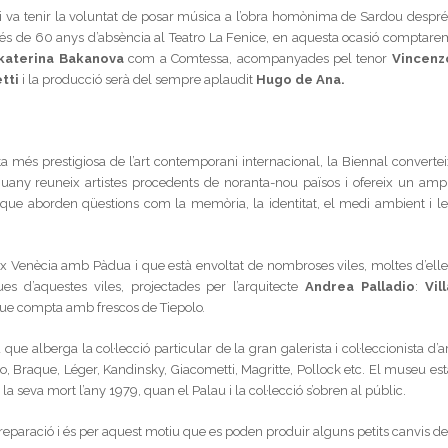
 va tenir la voluntat de posar música a l’obra homònima de Sardou despré
és de 60 anys d’absència al Teatro La Fenice, en aquesta ocasió comptare
katerina Bakanova
com a Comtessa, acompanyades pel tenor
Vincenz
tti
i la producció serà del sempre aplaudit
Hugo de Ana.
ta més prestigiosa de l’art contemporani internacional, la Biennal convertei
guany reuneix artistes procedents de noranta-nou països i ofereix un ampl
que aborden qüestions com la memòria, la identitat, el medi ambient i le
ix Venècia amb Pàdua i que està envoltat de nombroses viles, moltes d’elle
s d’aquestes viles, projectades per l’arquitecte
Andrea Palladio
:
Vill
ue compta amb frescos de Tiepolo
.
ue alberga la col·lecció particular de la gran galerista i col·leccionista d’a
Braque, Léger, Kandinsky, Giacometti, Magritte, Pollock etc. El museu est
a seva mort l’any 1979, quan el Palau i la col·lecció s’obren al públic.
reparació i és per aquest motiu que es poden produir alguns petits canvis d