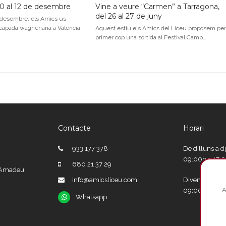
 10 al 12 de desembre
Vine a veure “Carmen” a Tarragona,
del 26 al 27 de juny
 desembre, els Amics us
apada wagneriana a València
Aquest estiu els Amics del Liceu proposem per
primer cop una sortida al Festival Camp…
Contacte
Horari
933 177 378
De dilluns a d
09:00h a 17:
680 21 37 29
e Amadeu
info@amicsliceu.com
Divendres
A
09:00h a 15:
Whatsapp
Whatsapp