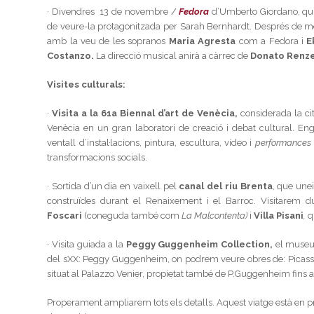
· Divendres 13 de novembre /
Fedora
d’Umberto Giordano, qui
de veure-la protagonitzada per Sarah Bernhardt. Després de m
amb la veu de les sopranos
Maria Agresta
com a Fedora i
E
Costanzo.
La direcció musical anirà a càrrec de
Donato Renze
Visites culturals:
·
Visita a la 61a Biennal d’art de Venècia,
considerada la ci
Venècia en un gran laboratori de creació i debat cultural. En
ventall d’instal·lacions, pintura, escultura, vídeo i
performances
transformacions socials.
· Sortida d’un dia en vaixell pel
canal del riu Brenta
, que une
construïdes durant el Renaixement i el Barroc. Visitarem due
Foscari
(coneguda també com
La Malcontenta)
i
Villa Pisani
,
q
· Visita guiada a la
Peggy Guggenheim Collection,
el museu q
del sXX: Peggy Guggenheim, on podrem veure obres de: Picasso, 
situat al Palazzo Venier, propietat també de P.Guggenheim fins a l
Properament ampliarem tots els detalls. Aquest viatge està en p