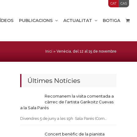
CAT
CAS
VÍDEOS
PUBLICACIONS
ACTUALITAT
BOTIGA
Inici
»
Venècia, del 12 al 15 de novembre
Últimes Notícies
Recomanem la visita comentada a
càrrec de l’artista Garikoitz Cuevas
a la Sala Parés
Divendres 5 de juny a les 19h Sala Parés (Com…
Concert benèfic de la pianista