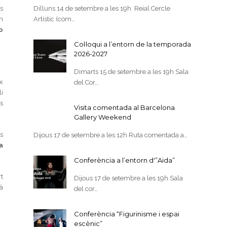
s
Dilluns 14 de setembre a les 19h Reial Cercle
m
Artístic (com…
o
Col·loqui a l’entorn de la temporada
2026-2027
Dimarts 15 de setembre a les 19h Sala
x
del Cor…
i
s
Visita comentada al Barcelona
Gallery Weekend
s
Dijous 17 de setembre a les 12h Ruta comentada a…
a
Conferència a l’entorn d'”Aida”
rt
Dijous 17 de setembre a les 19h Sala
à
del cor…
Conferència “Figurinisme i espai
e
escènic”