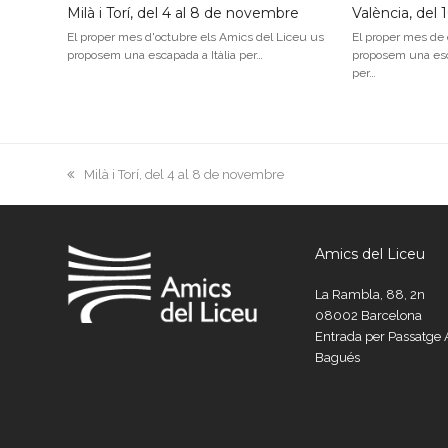
Milà i Torí, del 4 al 8 de novembre
València, del
El proper mes d'octubre els Amics del Liceu us
El proper mes de
proposem una escapada a Itàlia per…
proposem una esc
per…
previous
Milà i Torí, del 4 al 8 de novembre
post:
Amics del Liceu
La Rambla, 88, 2n
08002 Barcelona
Entrada per Passatg
Bagués