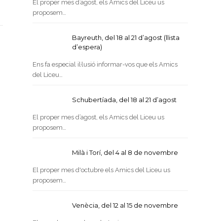
El proper mes d’agost, els Amics del Liceu us
proposem…
Bayreuth, del 18 al 21 d’agost (llista
d’espera)
Ens fa especial il·lusió informar-vos que els Amics
del Liceu…
Schubertíada, del 18 al 21 d’agost
El proper mes d’agost, els Amics del Liceu us
proposem…
Milà i Torí, del 4 al 8 de novembre
El proper mes d'octubre els Amics del Liceu us
proposem…
Venècia, del 12 al 15 de novembre