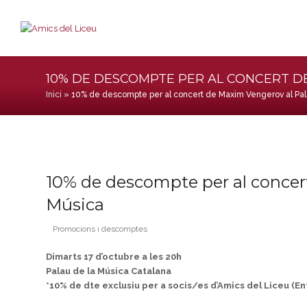
10% DE DESCOMPTE PER AL CONCERT D
Inici
»
10% de descompte per al concert de Maxim Vengerov al Pa
10% de descompte per al concer
Música
Promocions i descomptes
Dimarts 17 d’octubre a les 20h
Palau de la Música Catalana
*10% de dte exclusiu per a socis/es d’Amics del Liceu (En