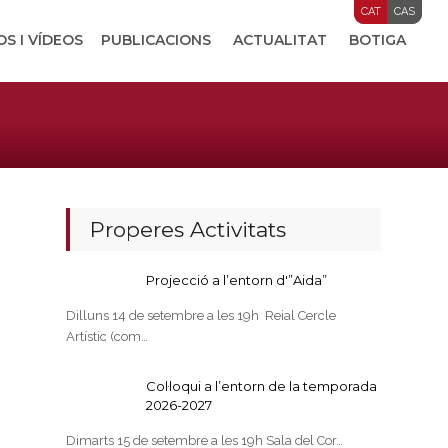
CAT
CAS
OS I VÍDEOS
PUBLICACIONS
ACTUALITAT
BOTIGA
Properes Activitats
Projecció a l’entorn d'”Aida”
Dilluns 14 de setembre a les 19h Reial Cercle
Artístic (com…
Col·loqui a l’entorn de la temporada
2026-2027
Dimarts 15 de setembre a les 19h Sala del Cor…