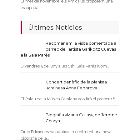
El mes de novembre, els Amics us proposem una
escapada…
Últimes Notícies
Recomanem la visita comentada a
càrrec de l’artista Garikoitz Cuevas
a la Sala Parés
Divendres 5 de juny a les 19h Sala Parés (Com…
Concert benèfic de la pianista
ucraïnesa Anna Fedorova
El Palau de la Música Catalana acollirà el proper 18…
Biografia «Maria Callas», de Jerome
Charyn
Circe Ediciones ha publicat recentment una nova
biografia de la…