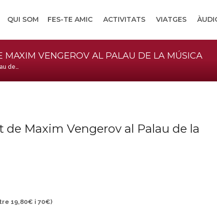
QUI SOM
FES-TE AMIC
ACTIVITATS
VIATGES
ÀUDI
E MAXIM VENGEROV AL PALAU DE LA MÚSICA
lau de…
t de Maxim Vengerov al Palau de la
tre 19,80€ i 70€)