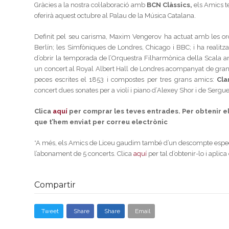
Gràcies a la nostra col·laboració amb
BCN Clàssics,
els Amics t
oferirà aquest octubre al Palau de la Música Catalana.
Definit pel seu carisma, Maxim Vengerov ha actuat amb les o
Berlín; les Simfòniques de Londres, Chicago i BBC; i ha realit
d’obrir la temporada de l’Orquestra Filharmònica della Scala am
un concert al Royal Albert Hall de Londres acompanyat de gra
peces escrites el 1853 i compostes per tres grans amics:
Cla
concert dues sonates per a violí i piano d’Alexey Shor i de Sergue
Clica
aquí
per comprar les teves entrades. Per obtenir el 
que t’hem enviat per correu electrònic
*A més, els Amics de Liceu gaudim també d’un descompte espec
l’abonament de 5 concerts. Clica
aquí
per tal d’obtenir-lo i apli
Compartir
Tweet
Share
Share
Email