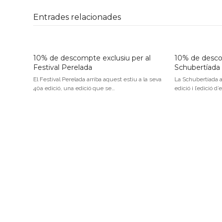
Entrades relacionades
10% de descompte exclusiu per al
10% de descom
Festival Perelada
Schubertíada
El Festival Perelada arriba aquest estiu a la seva
La Schubertíada a
40a edició, una edició que se…
edició i l’edició