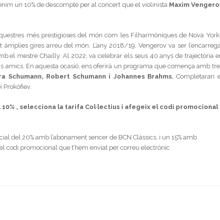
enim un 10% de descompte per al concert que el violinista
Maxim Vengero
rquestres més prestigioses del món com les Filharmòniques de Nova York 
zat àmplies gires arreu del món. L’any 2018/19, Vengerov va ser l’encarrega
b el mestre Chailly. Al 2022, va celebrar els seus 40 anys de trajectòria e
ns amics. En aquesta ocasió, ens oferirà un programa que comença amb tre
ra Schumann, Robert Schumann i Johannes Brahms.
Completaran e
i Prokófiev.
10% , selecciona la tarifa Col·lectius i afegeix el codi promocional
ial del 20% amb l’abonament sencer de BCN Clàssics, i un 15% amb
ca el codi promocional que t’hem enviat per correu electrònic