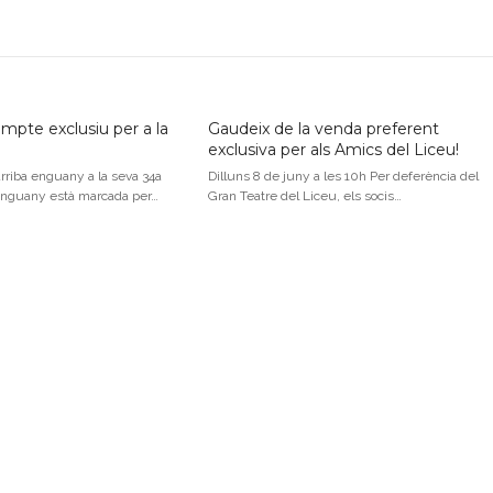
pte exclusiu per a la
Gaudeix de la venda preferent
exclusiva per als Amics del Liceu!
rriba enguany a la seva 34a
Dilluns 8 de juny a les 10h Per deferència del
 d’enguany està marcada per…
Gran Teatre del Liceu, els socis…