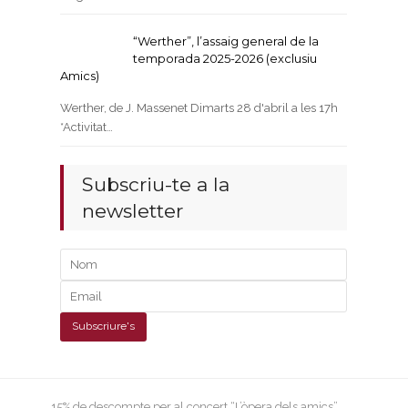
“Werther”, l’assaig general de la
temporada 2025-2026 (exclusiu
Amics)
Werther, de J. Massenet Dimarts 28 d'abril a les 17h
*Activitat…
Subscriu-te a la
newsletter
next
15% de descompte per al concert “L’òpera dels amics”