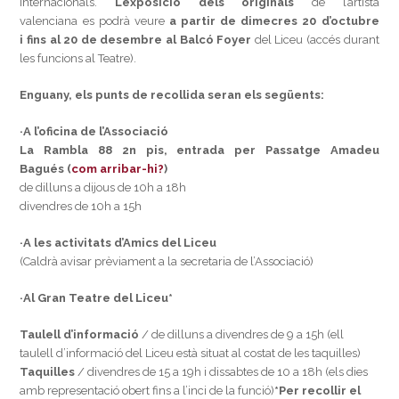
internacionals.
L’exposició dels originals
de l’artista
valenciana es podrà veure
a partir de dimecres 20 d’octubre
i fins al 20 de desembre
al Balcó Foyer
del Liceu (accés durant
les funcions al Teatre).
Enguany, els punts de recollida seran els següents:
·A l’oficina de l’Associació
La Rambla 88 2n pis, entrada per Passatge Amadeu
Bagués (
com arribar-hi?
)
de dilluns a dijous de 10h a 18h
divendres de 10h a 15h
·A les activitats d’Amics del Liceu
(Caldrà avisar prèviament a la secretaria de l’Associació)
·Al Gran Teatre del Liceu*
Taulell d’informació
/ de dilluns a divendres de 9 a 15h (ell
taulell d’informació del Liceu està situat al costat de les taquilles)
Taquilles
/ divendres de 15 a 19h i dissabtes de 10 a 18h (els dies
amb representació obert fins a l’inci de la funció)
*Per recollir el