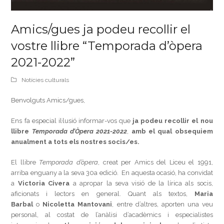
Amics/gues ja podeu recollir el
vostre llibre “Temporada d’òpera
2021-2022”
Notícies culturals
Benvolguts Amics/gues,
Ens fa especial il·lusió informar-vos que
ja podeu recollir el nou
llibre
Temporada d’Òpera 2021-2022
,
amb el qual obsequiem
anualment a tots els nostres socis/es.
El llibre
Temporada d’òpera
, creat per Amics del Liceu el 1991,
arriba enguany a la seva 30a edició. En aquesta ocasió, ha convidat
a
Victoria Civera
a apropar la seva visió de la lírica als socis,
aficionats i lectors en general. Quant als textos,
Maria
Barbal
o
Nicoletta Mantovani
, entre d’altres, aporten una veu
personal, al costat de l’anàlisi d’acadèmics i especialistes