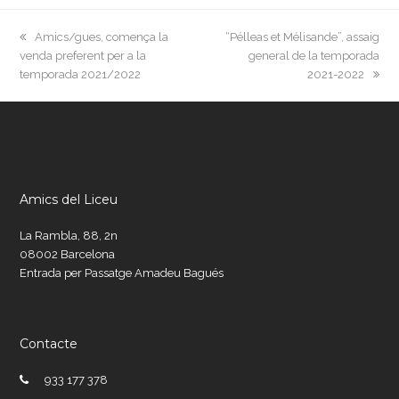
previous
next
Amics/gues, comença la
“Pélleas et Mélisande”, assaig
post:
post:
venda preferent per a la
general de la temporada
temporada 2021/2022
2021-2022
Amics del Liceu
La Rambla, 88, 2n
08002 Barcelona
Entrada per Passatge Amadeu Bagués
Contacte
933 177 378