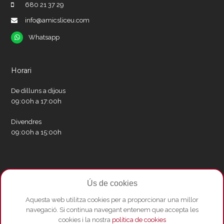
680 21 37 29
info@amicsliceu.com
Whatsapp
Whatsapp
Horari
De dilluns a dijous
09:00h a 17:00h
Divendres
09:00h a 15:00h
Xarxes socials
Ús de cookies
Twitter
Facebook
Instagram
Whatsapp
Youtube
Aquesta web utilitza cookies per a proporcionar una millor
navegació. Si continua navegant entenem que accepta les
cookies i la nostra
política de cookies