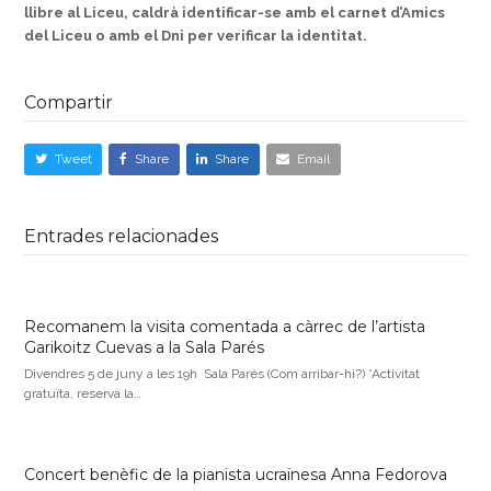
llibre al Liceu, caldrà identificar-se amb el carnet d’Amics
del Liceu o amb el Dni per verificar la identitat.
Compartir
Tweet
Share
Share
Email
Entrades relacionades
Recomanem la visita comentada a càrrec de l’artista
Garikoitz Cuevas a la Sala Parés
Divendres 5 de juny a les 19h Sala Parés (Com arribar-hi?) *Activitat
gratuïta, reserva la…
Concert benèfic de la pianista ucraïnesa Anna Fedorova