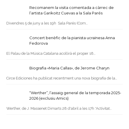
Recomanem la visita comentada a càrrec de
l’artista Garikoitz Cuevas a la Sala Parés
Divendres 5 de juny a les 19h Sala Parés (Com…
Concert benèfic de la pianista ucraïnesa Anna
Fedorova
El Palau de la Música Catalana acollirà el proper 18…
Biografia «Maria Callas», de Jerome Charyn
Circe Ediciones ha publicat recentment una nova biografia de la…
“Werther”, l’assaig general de la temporada 2025-
2026 (exclusiu Amics)
Werther, de J. Massenet Dimarts 28 d'abril a les 17h *Activitat…