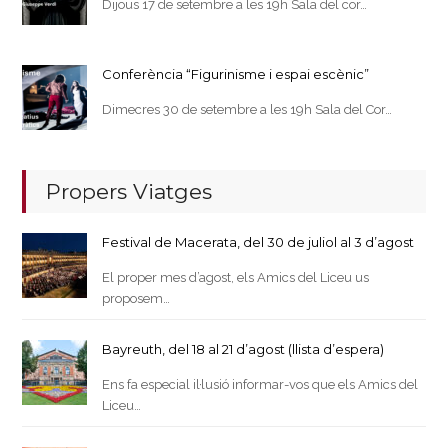
Dijous 17 de setembre a les 19h Sala del cor…
Conferència “Figurinisme i espai escènic”
Dimecres 30 de setembre a les 19h Sala del Cor…
Propers Viatges
Festival de Macerata, del 30 de juliol al 3 d’agost
El proper mes d’agost, els Amics del Liceu us
proposem…
Bayreuth, del 18 al 21 d’agost (llista d’espera)
Ens fa especial il·lusió informar-vos que els Amics del
Liceu…