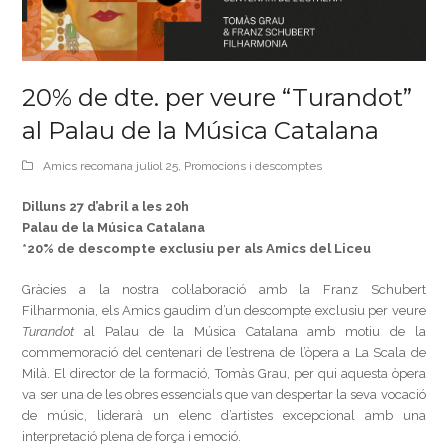
20% de dte. per veure “Turandot”
al Palau de la Música Catalana
Amics recomana juliol 25
,
Promocions i descomptes
Dilluns 27 d’abril a les 20h
Palau de la Música Catalana
*20% de descompte exclusiu per als Amics del Liceu
Gràcies a la nostra col·laboració amb la Franz Schubert
Filharmonia, els Amics gaudim d’un descompte exclusiu per veure
Turandot
al Palau de la Música Catalana amb motiu de la
commemoració del centenari de l’estrena de l’òpera a La Scala de
Milà. El director de la formació, Tomàs Grau, per qui aquesta òpera
va ser una de les obres essencials que van despertar la seva vocació
de músic, liderarà un elenc d’artistes excepcional amb una
interpretació plena de força i emoció.