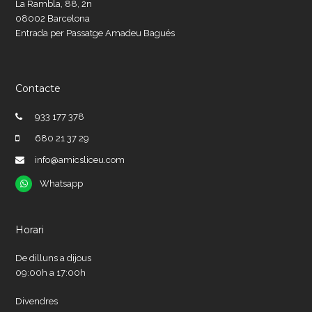
La Rambla, 88, 2n
08002 Barcelona
Entrada per Passatge Amadeu Bagués
Contacte
933 177 378
680 21 37 29
info@amicsliceu.com
Whatsapp
Whatsapp
Horari
De dilluns a dijous
09:00h a 17:00h
Divendres