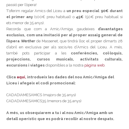
passió per l’òpera!
T’oferim regalar Amics del Liceu a
un preu especial
:
90€ durant
el primer any
(100€ preu habitual) o
45€
(50€ preu habitual si
ets menor de 35 anys).
Recorda que com a Amic/Amiga, gaudeixes
d’avantatges
exclusius, com una invitació per al proper assaig general
de
l’òpera
Werther
de Massenet, que tindrà lloc el proper dimarts 28
d’abril en exclusiva per als socis/es d’Amics del Liceu. A més,
també pots participar a les
conferències, col·loquis,
projeccions, cursos musicals, activitats culturals,
excursions i viatges
disponibles a la nostra
pàgina web
.
Clica
aquí,
introdueix les dades del nou Amic/Amiga del
Liceu i afegeix el codi promocional:
CADADIAMESAMICS (majors de 35 anys)
CADADIAMESAMICS35 (menors de 35 anys)
A més, us obsequiarem a tu i al nou Amic/Amiga amb un
detall operístic que es podrà recollir al nostre despatx.