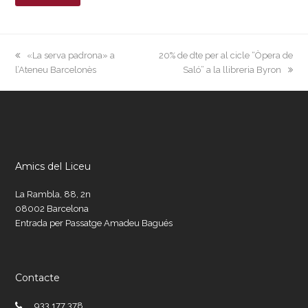
previous
next
«La serva padrona» a
20% de dte per al cicle “Òpera de
post:
post:
l’Ateneu Barcelonès
Saló” a la llibreria Byron
Amics del Liceu
La Rambla, 88, 2n
08002 Barcelona
Entrada per Passatge Amadeu Bagués
Contacte
933 177 378