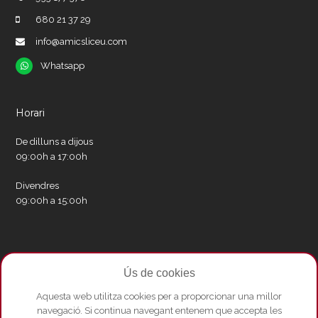
680 21 37 29
info@amicsliceu.com
Whatsapp
Whatsapp
Horari
De dilluns a dijous
09:00h a 17:00h
Divendres
09:00h a 15:00h
Xarxes socials
Ús de cookies
Twitter
Facebook
Instagram
Whatsapp
Youtube
Aquesta web utilitza cookies per a proporcionar una millor
navegació. Si continua navegant entenem que accepta les