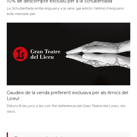
10% de descompte exclusiu per a la Schubertíada
La Schubertíada arriba enguany a la seva 34a edició i l’edició d’enguany
està marcada per…
Gaudeix de la venda preferent exclusiva per als Amics del
Liceu!
Dilluns 8 de juny a les 10h Per deferència del Gran Teatre del Liceu, els
socis…