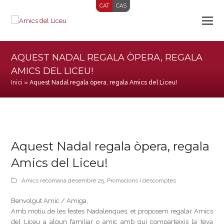
CAT
CAS
AQUEST NADAL REGALA ÒPERA, REGALA
AMICS DEL LICEU!
Inici
»
Aquest Nadal regala òpera, regala Amics del Liceu!
Aquest Nadal regala òpera, regala
Amics del Liceu!
Amics recomana desembre 25
,
Promocions i descomptes
Benvolgut Amic / Amiga,
Amb motiu de les festes Nadalenques, et proposem regalar Amics
del Liceu a algun familiar o amic amb qui comparteixis la teva