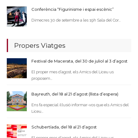
Conferència “Figurinisme i espai escènic”
Dimecres 30 de setembre a les 19h Sala del Cor…
Propers Viatges
Festival de Macerata, del 30 de juliol al 3 d’agost
El proper mes d’agost, els Amics del Liceu us
proposem…
Bayreuth, del 18 al 21 d’agost (llista d’espera)
Ens fa especial il·lusió informar-vos que els Amics del
Liceu…
Schubertíada, del 18 al 21 d’agost
El proper mes d’agost, els Amics del Liceu us