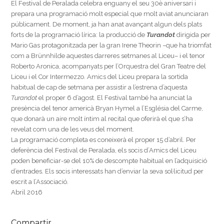
El Festival de Peralada celebra enguany el seu 30è aniversari i
prepara una programació molt especial que molt aviat anunciaran
públicament. De moment, ja han anat avançant algun dels plats
forts de la programació lírica: la producció de
Turandot
dirigida per
Mario Gas protagonitzada per la gran Irene Theorin –que ha triomfat
com a Brünnhilde aquestes darreres setmanes al Liceu– i el tenor
Roberto Aronica, acompanyats per l’Orquestra del Gran Teatre del
Liceu i el Cor Intermezzo. Amics del Liceu prepara la sortida
habitual de cap de setmana per assistir a l’estrena d’aquesta
Turandot
el proper 6 d’agost. El Festival també ha anunciat la
presència del tenor americà Bryan Hymel a l’Església del Carme,
que donarà un aire molt íntim al recital que oferirà el que s’ha
revelat com una de les veus del moment.
La programació completa es coneixerà el proper 15 d’abril. Per
deferència del Festival de Peralada, els socis d’Amics del Liceu
poden beneficiar-se del 10% de descompte habitual en l’adquisició
d’entrades. Els socis interessats han d’enviar la seva sol·licitud per
escrit a l’Associació.
Abril 2016
Compartir