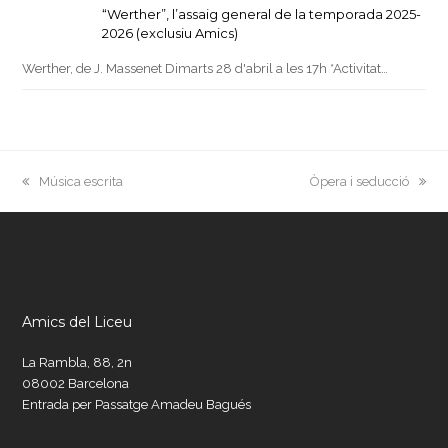
“Werther”, l’assaig general de la temporada 2025-
2026 (exclusiu Amics)
Werther, de J. Massenet Dimarts 28 d'abril a les 17h *Activitat…
previous
next
Música escrita
Òpera i seducció
post:
post:
Amics del Liceu
La Rambla, 88, 2n
08002 Barcelona
Entrada per Passatge Amadeu Bagués