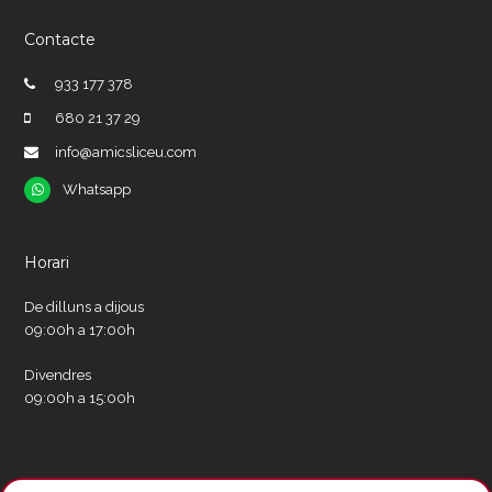
Contacte
933 177 378
680 21 37 29
info@amicsliceu.com
Whatsapp
Whatsapp
Horari
De dilluns a dijous
09:00h a 17:00h
Divendres
09:00h a 15:00h
Xarxes socials