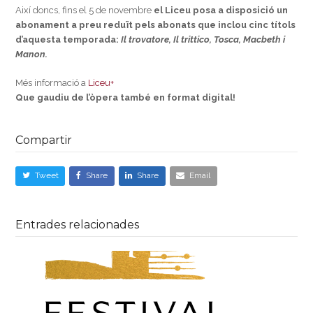
Així doncs, fins el 5 de novembre
el Liceu posa a disposició un
abonament a preu reduït pels abonats que inclou cinc títols
d’aquesta temporada:
Il trovatore, Il trittico, Tosca, Macbeth i
Manon.
Més informació a
Liceu+
Que gaudiu de l’òpera també en format digital!
Compartir
Tweet
Share
Share
Email
Entrades relacionades