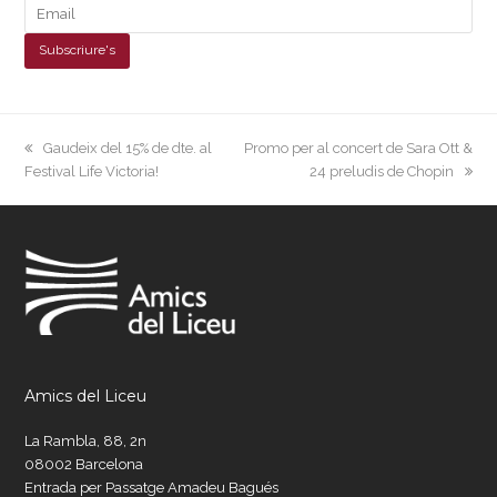
previous
next
Gaudeix del 15% de dte. al
Promo per al concert de Sara Ott &
post:
post:
Festival Life Victoria!
24 preludis de Chopin
Amics del Liceu
La Rambla, 88, 2n
08002 Barcelona
Entrada per Passatge Amadeu Bagués