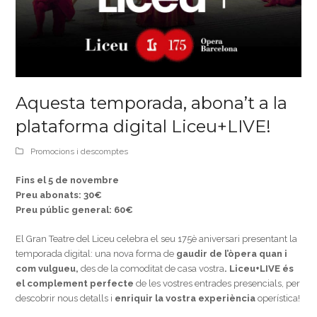
Aquesta temporada, abona’t a la
plataforma digital Liceu+LIVE!
Promocions i descomptes
Fins el 5 de novembre
Preu abonats: 30€
Preu públic general: 60€
El Gran Teatre del Liceu celebra el seu 175è aniversari presentant la
temporada digital: una nova forma de
gaudir de l’òpera quan i
com vulgueu,
des de la comoditat de casa vostra
. Liceu+
LIVE
és
el
complement perfecte
de les vostres entrades presencials, per
descobrir nous detalls i
enriquir la vostra experiència
operística!