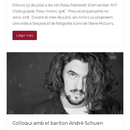
Dilluns 13 de juliol a les 11h Palau Martorell (Com arribar-hi?)
Visita guiada *Preu Amics: 19€ *Preu acompanyants no
socis: 22€ Durant el mes de juliol, els Amics us proposem
una visita a l’exposició de fotografia Icons de Steve McCurry…
Llegir més
Col·loqui amb el baríton Andrè Schuen