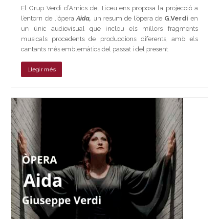
El Grup Verdi d’Amics del Liceu ens proposa la projecció a
l’entorn de l`òpera
Aida,
un resum de l’òpera de
G.Verdi
en
un únic audiovisual que inclou els millors fragments
musicals procedents de produccions diferents, amb els
cantants més emblemàtics del passat i del present.
Llegir més