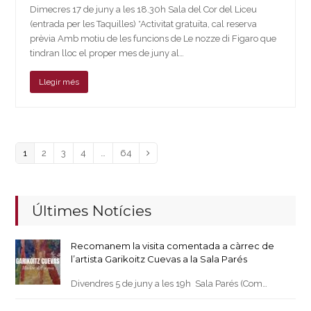
Dimecres 17 de juny a les 18.30h Sala del Cor del Liceu
(entrada per les Taquilles) *Activitat gratuïta, cal reserva
prèvia Amb motiu de les funcions de Le nozze di Figaro que
tindran lloc el proper mes de juny al…
Llegir més
Page
Page
Page
Page
Page
1
2
3
4
…
64
Next
Últimes Notícies
Recomanem la visita comentada a càrrec de
l’artista Garikoitz Cuevas a la Sala Parés
Divendres 5 de juny a les 19h Sala Parés (Com…