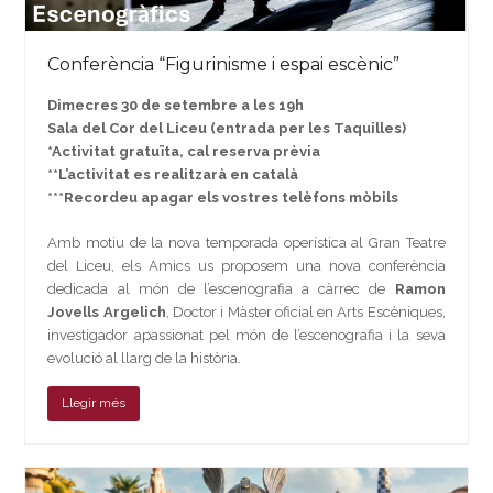
Conferència “Figurinisme i espai escènic”
Dimecres 30 de setembre a les 19h
Sala del Cor del Liceu (entrada per les Taquilles)
*Activitat gratuïta, cal reserva prèvia
**L’activitat es realitzarà en català
***Recordeu apagar els vostres telèfons mòbils
Amb motiu de la nova temporada operística al Gran Teatre
del Liceu, els Amics us proposem una nova conferència
dedicada al món de l’escenografia a càrrec de
Ramon
Jovells Argelich
, Doctor i Màster oficial en Arts Escèniques,
investigador apassionat pel món de l’escenografia i la seva
evolució al llarg de la història.
Llegir més