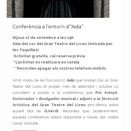
Conferència a l’entorn d'”Aida”
Dijous 17 de setembre a les 19h
Sala del cor del Gran Teatre del Liceu (entrada per
les Taquilles)
*Activitat gratuïta, cal reserva prèvia
**L’activitat es realitzarà en català
***Recordeu apagar els vostres telèfons mòbils
Amb motiu de les funcions d’
Aida
que tindran lloc al Gran
Teatre del Liceu el proper mes de setembre i octubre us
convidem a assistir a la conferència que
Pol Avinyó,
historiador i divulgador musical i adjunt a la Direcció
Artística del Gran Teatre del Liceu
ens oferirà sobre
aquest títol de
G.Verdi.
Recordeu que, posteriorment,
aquesta conferència estarà disponible a través del nostre
Canal Youtube.