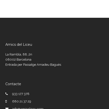
Amics del Liceu
La Rambla, 88, 2n
08002 Barcelona
Entrada per Passatge Amadeu Bagués
Contacte
933 177 378
680 21 37 29
info@amicsliceu.com