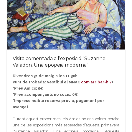
Visita comentada a l’exposició “Suzanne
Valadon. Una epopeia moderna”
Divendres 31 de maig a les 11.30h
Punt de trobada: Vestíbul el MNAC
com arribar-hi?
)
*Preu Amics: 5€
*Preu acompanyants no socis: 6€
*Imprescindible reserva prèvia, pagament per
avançat.
Durant aquest proper mes, els Amics no ens volem perdre
una de les exposicions més esperades d’aquesta primavera
“Suzanne Valadon. Una epopeia moderna”. Aquesta