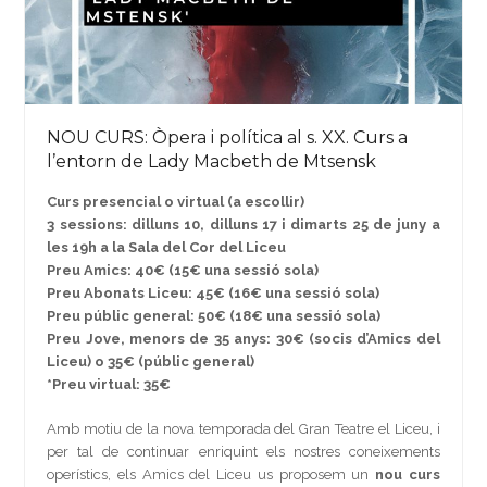
NOU CURS: Òpera i política al s. XX. Curs a
l’entorn de Lady Macbeth de Mtsensk
Curs presencial o virtual (a escollir)
3 sessions: dilluns 10, dilluns 17 i dimarts 25 de juny a
les 19h a la Sala del Cor del Liceu
Preu Amics: 40€ (15€ una sessió sola)
Preu Abonats Liceu: 45€ (16€ una sessió sola)
Preu públic general: 50€ (18€ una sessió sola)
Preu Jove, menors de 35 anys: 30€ (socis d’Amics del
Liceu) o 35€ (públic general)
*Preu virtual: 35€
Amb motiu de la nova temporada del Gran Teatre el Liceu, i
per tal de continuar enriquint els nostres coneixements
operístics, els Amics del Liceu us proposem un
nou curs