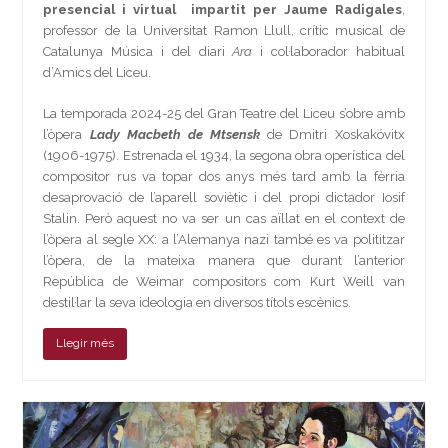
presencial i virtual impartit per Jaume Radigales
,
professor de la Universitat Ramon Llull, crític musical de
Catalunya Música i del diari
Ara
i col·laborador habitual
d’Amics del Liceu.
La temporada 2024-25 del Gran Teatre del Liceu s’obre amb
l’òpera
Lady Macbeth de Mtsensk
de Dmitri Xoskakóvitx
(1906-1975). Estrenada el 1934, la segona obra operística del
compositor rus va topar dos anys més tard amb la fèrria
desaprovació de l’aparell soviètic i del propi dictador Iosif
Stalin. Però aquest no va ser un cas aïllat en el context de
l’òpera al segle XX: a l’Alemanya nazi també es va polititzar
l’òpera, de la mateixa manera que durant l’anterior
República de Weimar compositors com Kurt Weill van
destil·lar la seva ideologia en diversos títols escènics.
Llegir més