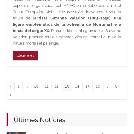
exposició, organitzada pel MNAC en col·laboració amb el
Centre Pompidou-Metz i el Musée d’Art de Nantes, revisa la
figura de
l’artista Suzanne Valadon (1865-1938), una
figura emblemàtica de la bohemia de Montmartre a
inicis del segle XX.
Pintora, dibuixant i gravadora, Suzanne
Valadon practicà tots els gèneres, des del retrat i el nu a la
natura morta i el paisatge.
Llegir més
Page
Page
Page
Page
Page
Page
Page
Page
Page
Previous
1
…
10
11
12
13
14
15
16
…
64
Next
Últimes Notícies