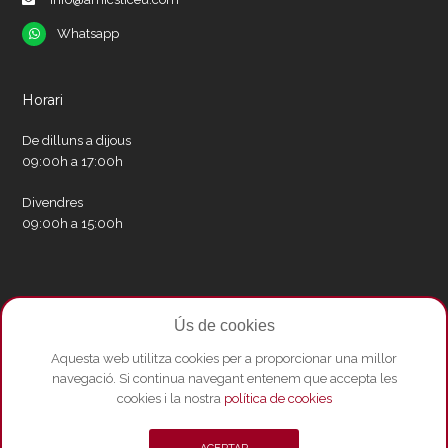
Whatsapp
Whatsapp
Horari
De dilluns a dijous
09:00h a 17:00h
Divendres
09:00h a 15:00h
Xarxes socials
Ús de cookies
Twitter
Facebook
Instagram
Whatsapp
Youtube
Aquesta web utilitza cookies per a proporcionar una millor
navegació. Si continua navegant entenem que accepta les
cookies i la nostra
política de cookies
© Copyright 2026 - Amics del Liceu ·
Condicions de compra
·
Política de