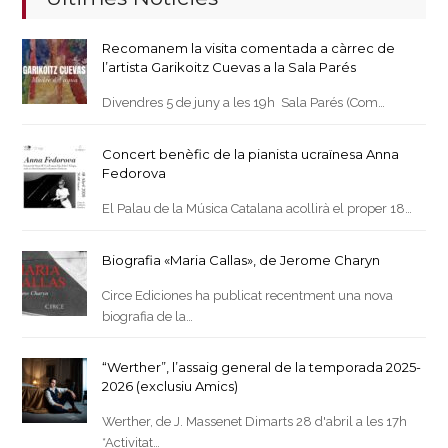
Recomanem la visita comentada a càrrec de
l’artista Garikoitz Cuevas a la Sala Parés
Divendres 5 de juny a les 19h Sala Parés (Com…
Concert benèfic de la pianista ucraïnesa Anna
Fedorova
El Palau de la Música Catalana acollirà el proper 18…
Biografia «Maria Callas», de Jerome Charyn
Circe Ediciones ha publicat recentment una nova
biografia de la…
“Werther”, l’assaig general de la temporada 2025-
2026 (exclusiu Amics)
Werther, de J. Massenet Dimarts 28 d'abril a les 17h
*Activitat…