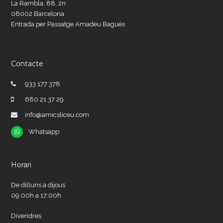
La Rambla, 88, 2n
08002 Barcelona
Entrada per Passatge Amadeu Bagués
Contacte
933 177 378
680 21 37 29
info@amicsliceu.com
Whatsapp
Whatsapp
Horari
De dilluns a dijous
09:00h a 17:00h
Divendres