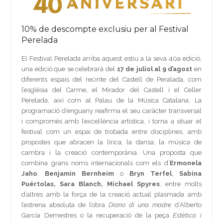
10% de descompte exclusiu per al Festival
Perelada
El Festival Perelada arriba aquest estiu a la seva 40a edició,
una edició que se celebrarà del
17 de juliol al 9 d’agost
en
diferents espais del recinte del Castell de Peralada, com
l’església del Carme, el Mirador del Castell i el Celler
Perelada, així com al Palau de la Música Catalana. La
programació d’enguany reafirma el seu caràcter transversal
i compromès amb l’excel·lència artística, i torna a situar el
festival com un espai de trobada entre disciplines, amb
propostes que abracen la lírica, la dansa, la música de
cambra i la creació contemporània. Una proposta que
combina grans noms internacionals com els d’
Ermonela
Jaho
,
Benjamin Bernheim
o
Bryn Terfel
,
Sabina
Puértolas, Sara Blanch, Michael Spyres
, entre molts
d’altres amb la força de la creació actual plasmada amb
l’estrena absoluta de l’obra
Diario di una madre
d’Alberto
García Demestres o la recuperació de la peça
Estètica i