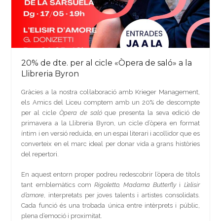
20% de dte. per al cicle «Òpera de saló» a la
Llibreria Byron
Gràcies a la nostra col·laboració amb Krieger Management,
els Amics del Liceu comptem amb un 20% de descompte
per al cicle
Òpera de saló
que presenta la seva edició de
primavera a la Llibreria Byron, un cicle d’òpera en format
íntim i en versió reduïda, en un espai literari i acollidor que es
converteix en el marc ideal per donar vida a grans històries
del repertori.
En aquest entorn proper podreu redescobrir l’òpera de títols
tant emblemàtics com
Rigoletto, Madama Butterfly
i
L’elisir
d’amore
, interpretats per joves talents i artistes consolidats.
Cada funció és una trobada única entre intèrprets i públic,
plena d’emoció i proximitat.