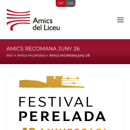
CAT
CAS
AMICS RECOMANA JUNY 26
Inici
»
Amics recomana
»
Amics recomana juny 26