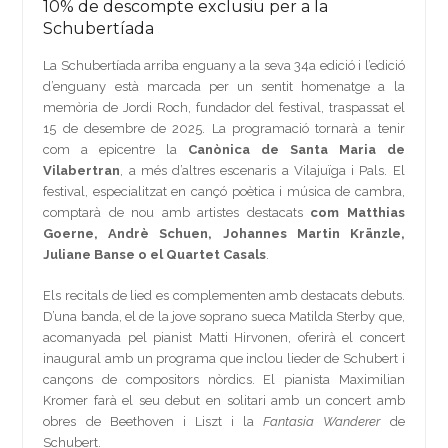
10% de descompte exclusiu per a la
Schubertíada
La Schubertíada arriba enguany a la seva 34a edició i l’edició
d’enguany està marcada per un sentit homenatge a la
memòria de Jordi Roch, fundador del festival, traspassat el
15 de desembre de 2025. La programació tornarà a tenir
com a epicentre la
Canònica de Santa Maria de
Vilabertran
, a més d’altres escenaris a Vilajuïga i Pals. El
festival, especialitzat en cançó poètica i música de cambra,
comptarà de nou amb artistes destacats
com
Matthias
Goerne, Andrè Schuen, Johannes Martin Kränzle,
Juliane Banse o el Quartet Casals
.
Els recitals de lied es complementen amb destacats debuts.
D’una banda, el de la jove soprano sueca Matilda Sterby que,
acomanyada pel pianist Matti Hirvonen, oferirà el concert
inaugural amb un programa que inclou lieder de Schubert i
cançons de compositors nòrdics. El pianista Maximilian
Kromer farà el seu debut en solitari amb un concert amb
obres de Beethoven i Liszt i la
Fantasia Wanderer
de
Schubert.