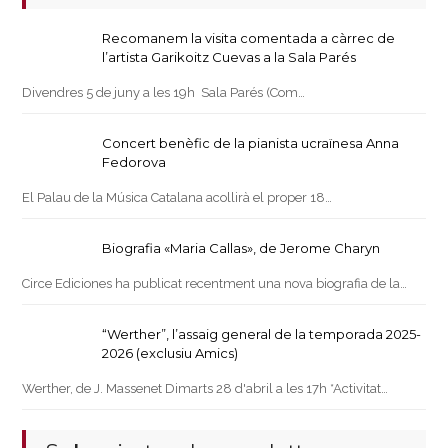
Recomanem la visita comentada a càrrec de
l’artista Garikoitz Cuevas a la Sala Parés
Divendres 5 de juny a les 19h Sala Parés (Com…
Concert benèfic de la pianista ucraïnesa Anna
Fedorova
El Palau de la Música Catalana acollirà el proper 18…
Biografia «Maria Callas», de Jerome Charyn
Circe Ediciones ha publicat recentment una nova biografia de la…
“Werther”, l’assaig general de la temporada 2025-
2026 (exclusiu Amics)
Werther, de J. Massenet Dimarts 28 d'abril a les 17h *Activitat…