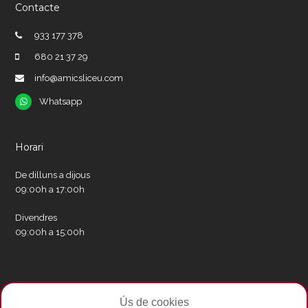
Contacte
933 177 378
680 21 37 29
info@amicsliceu.com
Whatsapp
Whatsapp
Horari
De dilluns a dijous
09:00h a 17:00h
Divendres
09:00h a 15:00h
Xarxes socials
Ús de cookies