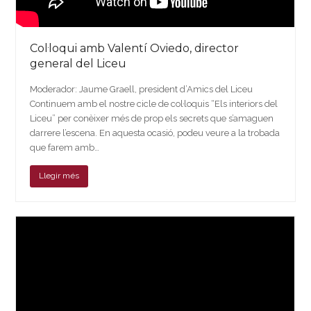
Col·loqui amb Valentí Oviedo, director
general del Liceu
Moderador: Jaume Graell, president d’Amics del Liceu
Continuem amb el nostre cicle de col·loquis “Els interiors del
Liceu” per conèixer més de prop els secrets que s’amaguen
darrere l’escena. En aquesta ocasió, podeu veure a la trobada
que farem amb…
Llegir més