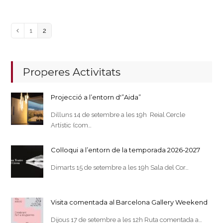
Page
Page
Previous
1
2
Properes Activitats
Projecció a l’entorn d'”Aida”
Dilluns 14 de setembre a les 19h Reial Cercle
Artístic (com…
Col·loqui a l’entorn de la temporada 2026-2027
Dimarts 15 de setembre a les 19h Sala del Cor…
Visita comentada al Barcelona Gallery Weekend
Dijous 17 de setembre a les 12h Ruta comentada a…