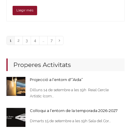
Llegir més
Page
Page
Page
Page
Page
1
2
3
4
…
7
Next
Properes Activitats
Projecció a l’entorn d'”Aida”
Dilluns 14 de setembre a les 19h Reial Cercle
Artístic (com…
Col·loqui a l’entorn de la temporada 2026-2027
Dimarts 15 de setembre a les 19h Sala del Cor…