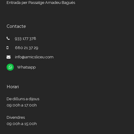
Entrada per Passatge Amadeu Bagués
Contacte
933 177 378
680 21 37 29
info@amicsliceu.com
Whatsapp
Whatsapp
Horari
De dilluns a dijous
09:00h a 17:00h
Divendres
09:00h a 15:00h