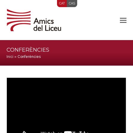
CAT
CAS
CONFERÈNCIES
Inici
»
Conferències