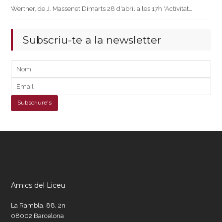
Werther, de J. Massenet Dimarts 28 d'abril a les 17h *Activitat…
Subscriu-te a la newsletter
Amics del Liceu
La Rambla, 88, 2n
08002 Barcelona