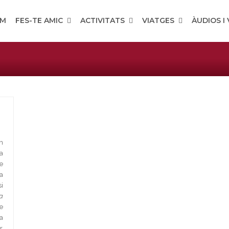
OM
FES-TE AMIC
ACTIVITATS
VIATGES
ÀUDIOS I
n
a
e
a
i
a
e
a
r