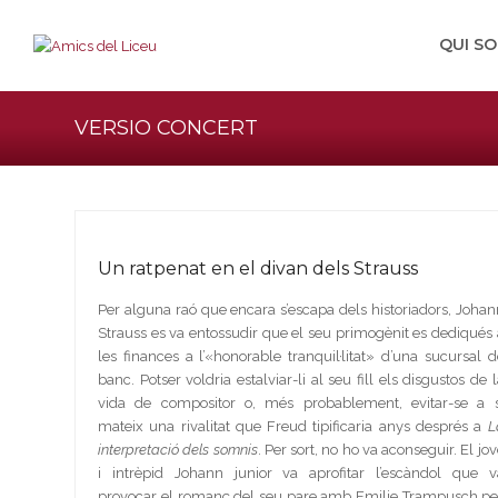
QUI S
VERSIO CONCERT
Un ratpenat en el divan dels Strauss
Per alguna raó que encara s’escapa dels historiadors, Johan
Strauss es va entossudir que el seu primogènit es dediqués 
les finances a l’«honorable tranquil·litat» d’una sucursal d
banc. Potser voldria estalviar-li al seu fill els disgustos de l
vida de compositor o, més probablement, evitar-se a s
mateix una rivalitat que Freud tipificaria anys després a
L
interpretació dels somnis
. Per sort, no ho va aconseguir. El jov
i intrèpid Johann junior va aprofitar l’escàndol que v
provocar el romanç del seu pare amb Emilie Trampusch pe