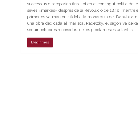
successius discreparien fins i tot en el contingut polític de le
seves «marxes» després de la Revolució de 1848: mentre e
primer es va mantenir fidel a la monarquia del Danubi am
una obra dedicada al mariscal Radetzky, el segon va deixa
seduir pels aires renovadors de les proclames estudiantils.
Llegir més