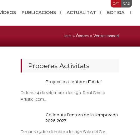
CAT
CAS
 VÍDEOS
PUBLICACIONS
ACTUALITAT
BOTIGA
Inici
»
Òperes
»
Versio concert
Properes Activitats
Projecció a l’entorn d'”Aida”
Dilluns 14 de setembre a les 19h Reial Cercle
Artístic (com…
Col·loqui a l’entorn de la temporada
2026-2027
Dimarts 15 de setembre a les 19h Sala del Cor…