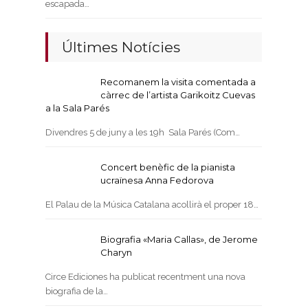
escapada…
Últimes Notícies
Recomanem la visita comentada a
càrrec de l’artista Garikoitz Cuevas
a la Sala Parés
Divendres 5 de juny a les 19h Sala Parés (Com…
Concert benèfic de la pianista
ucraïnesa Anna Fedorova
El Palau de la Música Catalana acollirà el proper 18…
Biografia «Maria Callas», de Jerome
Charyn
Circe Ediciones ha publicat recentment una nova
biografia de la…