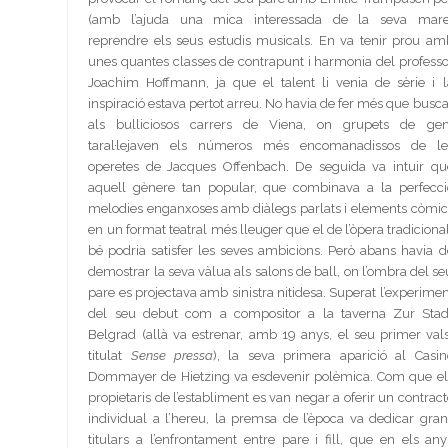
(amb l’ajuda una mica interessada de la seva mare
reprendre els seus estudis musicals. En va tenir prou am
unes quantes classes de contrapunt i harmonia del professo
Joachim Hoffmann, ja que el talent li venia de sèrie i l
inspiració estava pertot arreu. No havia de fer més que busca
als bulliciosos carrers de Viena, on grupets de gen
taral·lejaven els números més encomanadissos de le
operetes de Jacques Offenbach. De seguida va intuir qu
aquell gènere tan popular, que combinava a la perfecci
melodies enganxoses amb diàlegs parlats i elements còmic
en un format teatral més lleuger que el de l’òpera tradicional
bé podria satisfer les seves ambicions. Però abans havia d
demostrar la seva vàlua als salons de ball, on l’ombra del se
pare es projectava amb sinistra nitidesa. Superat l’experimen
del seu debut com a compositor a la taverna Zur Stad
Belgrad (allà va estrenar, amb 19 anys, el seu primer vals
titulat
Sense pressa
), la seva primera aparició al Casin
Dommayer de Hietzing va esdevenir polèmica. Com que el
propietaris de l’establiment es van negar a oferir un contract
individual a l’hereu, la premsa de l’època va dedicar gran
titulars a l’enfrontament entre pare i fill, que en els any