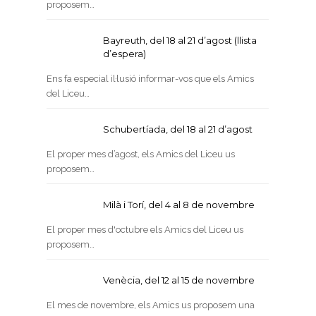
proposem…
Bayreuth, del 18 al 21 d’agost (llista
d’espera)
Ens fa especial il·lusió informar-vos que els Amics
del Liceu…
Schubertíada, del 18 al 21 d’agost
El proper mes d’agost, els Amics del Liceu us
proposem…
Milà i Torí, del 4 al 8 de novembre
El proper mes d'octubre els Amics del Liceu us
proposem…
Venècia, del 12 al 15 de novembre
El mes de novembre, els Amics us proposem una