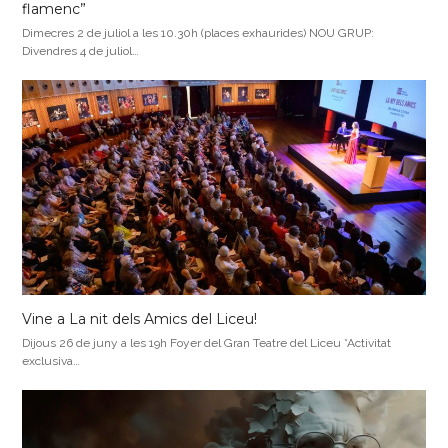
flamenc”
Dimecres 2 de juliol a les 10.30h (places exhaurides) NOU GRUP:
Divendres 4 de juliol…
Vine a La nit dels Amics del Liceu!
Dijous 26 de juny a les 19h Foyer del Gran Teatre del Liceu *Activitat
exclusiva…