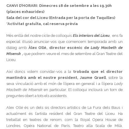
CANVI D’HORARI: Dimecres 18 de setembre a les 19.30h
(places exhaurides)
Sala del cor del Liceu (Entrada per la porta de Taquilles)
*Activitat gratuïta, cal reserva prèvia
Més enllà del nostre cicle de col·loquis
Els interiors del Liceu
, ens fa
especial il·lusió anunciar-vos que comencem temporada amb un
diàleg amb
Àlex Ollé, director escènic de
Lady Macbeth de
Mtsensk
,
que podrem veure el mes de setembre al Gran Teatre del
Liceu.
Així doncs volem convidar-vos a la
trobada que el director
mantindrà amb el nostre president, Jaume Graell
, sobre la
seva vinculació amb el món de l’òpera en general i a l’òpera
Lady
Macbeth de Mtsensk
en particular. El col·loqui inclourà un torn de
preguntes obert a tots els assistents.
Alex Ollé és un dels sis directors artístics de La Fura dels Baus i
actualment és l’artista resident del Gran Teatre del Liceu. Ha
treballat en teatres de renom, com la Royal Opera House de
Londres, Opéra National de París, Teatro alla Scala de Milà,