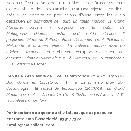
Nationale Opera d’Amsterdam i La Monnaie de Brussel·les, entre
d’altres. Al llarg de la seva àmplia i aclamada trajectòria, ha dirigit
més d’una trentena de produccions d’òpera, entre les quals
destaquen
La damnation de Faust
,
La flauta màgica
,
Le Grand
Macabre
,
Ascens i caiguda de la ciutat de
Mahagonny
,
Quartett
,
Tristan und Isolde
,
Oedipe
,
Il
prigioniero
,
Madama Butterfly
,
Faust
,
L’holandès errant
,
Pelléas et
Mélisande
,
Il trovatore
,
Norma
,
La bohème
,
Jeanne d’Arc au
bûcher
i
Turandot
. Entre els seus compromisos recents cal
esmentar
Ariane et Barbe-bleue
a Lió,
Carmen
a Tòquio,
Idoménée
a
Lilla i
Rusalka
a Bergen.
Debutà al Gran Teatre del Liceu la temporada 2000/01 amb
D.Q.
Don Quijote en Barcelona
, i hi ha tornat amb
Diari d’un
desaparegut
i
El castell de Barbablava
(2007/08),
Le Grand
Macabre
(2011/12),
Quartett
(2016/17),
Tristan und Isolde
(2017/18)
i
La bohème
(2020/21).
Per inscriure’s a aquesta activitat, cal que us poseu en
contacte amb l’Associació: 93 317 73 78 –
natalia@amicsliceu.com