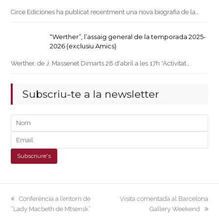
Circe Ediciones ha publicat recentment una nova biografia de la…
“Werther”, l’assaig general de la temporada 2025-
2026 (exclusiu Amics)
Werther, de J. Massenet Dimarts 28 d'abril a les 17h *Activitat…
Subscriu-te a la newsletter
previous
next
Conferència a l’entorn de
Visita comentada al Barcelona
post:
post:
“Lady Macbeth de Mtsensk”
Gallery Weekend