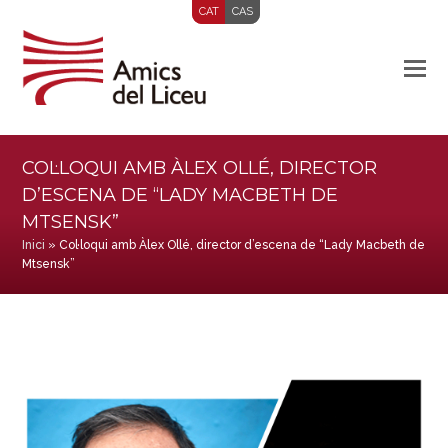
CAT
CAS
COL·LOQUI AMB ÀLEX OLLÉ, DIRECTOR
D’ESCENA DE “LADY MACBETH DE
MTSENSK”
Inici
»
Col·loqui amb Àlex Ollé, director d’escena de “Lady Macbeth de
Mtsensk”