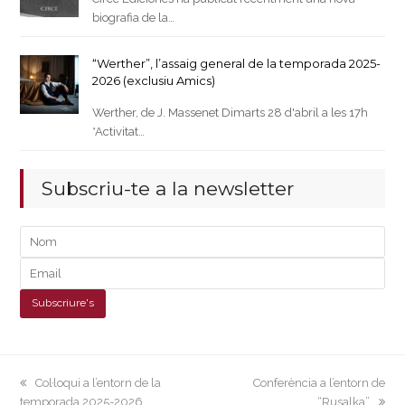
biografia de la…
“Werther”, l’assaig general de la temporada 2025-
2026 (exclusiu Amics)
Werther, de J. Massenet Dimarts 28 d'abril a les 17h
*Activitat…
Subscriu-te a la newsletter
previous
next
Col·loqui a l’entorn de la
Conferència a l’entorn de
post:
post:
temporada 2025-2026
“Rusalka”