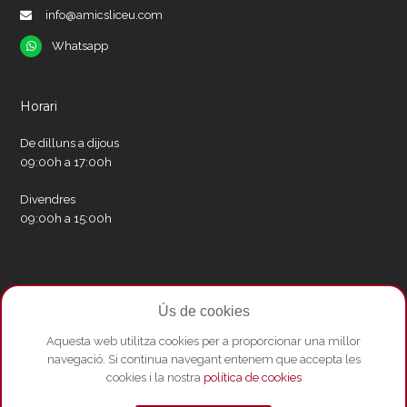
info@amicsliceu.com
Whatsapp
Whatsapp
Horari
De dilluns a dijous
09:00h a 17:00h
Divendres
09:00h a 15:00h
Xarxes socials
Ús de cookies
Twitter
Facebook
Instagram
Whatsapp
Youtube
Aquesta web utilitza cookies per a proporcionar una millor
navegació. Si continua navegant entenem que accepta les
cookies i la nostra
política de cookies