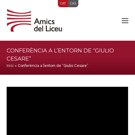
CAT
CAS
CONFERÈNCIA A L’ENTORN DE “GIULIO
CESARE”
Inici
»
Conferència a l’entorn de “Giulio Cesare”