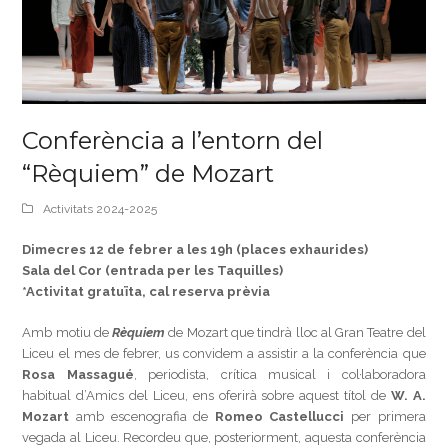
Conferència a l’entorn del
“Rèquiem” de Mozart
Activitats 2024-2025
Dimecres 12 de febrer a les 19h (places exhaurides)
Sala del Cor (entrada per les Taquilles)
*Activitat gratuïta, cal reserva prèvia
Amb motiu de
Rèquiem
de Mozart que tindrà lloc al Gran Teatre del
Liceu el mes de febrer, us convidem a assistir a la conferència que
Rosa Massagué
, periodista, crítica musical i col·laboradora
habitual d’Amics del Liceu, ens oferirà sobre aquest títol de
W. A.
Mozart
amb escenografia de
Romeo Castellucci
per primera
vegada al Liceu. Recordeu que, posteriorment, aquesta conferència