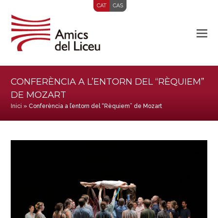
CAT
CAS
CONFERÈNCIA A L’ENTORN DEL “RÈQUIEM”
DE MOZART
Inici
»
Conferència a l’entorn del “Rèquiem” de Mozart