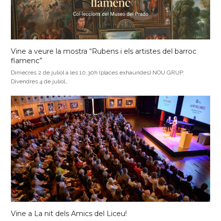
Vine a veure la mostra “Rubens i els artistes del barroc
flamenc”
Dimecres 2 de juliol a les 10.30h (places exhaurides) NOU GRUP:
Divendres 4 de juliol…
Vine a La nit dels Amics del Liceu!