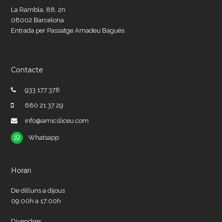
La Rambla, 88, 2n
08002 Barcelona
Entrada per Passatge Amadeu Bagués
Contacte
933 177 378
680 21 37 29
info@amicsliceu.com
Whatsapp
Whatsapp
Horari
De dilluns a dijous
09:00h a 17:00h
Divendres