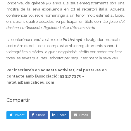
longenva, de gairebé 50 anys. Els seus enregistraments són una
mostra de la seva excel·lència en tot el repertori italià. Aquesta
conferència vol retre homenatge a un tenor molt estimat al Liceu
on, durant quatre dècades, va participar en títols com
La forza del
destino, La Gioconda, Rigoletto, L’elisir d’Amore o Aida
.
La conferència anirà a càrrec de
Pol Avinyó,
divulgador musical i
soci d’Amics del Liceu i comptarà amb enregistraments sonors i
videogràfics històrics i alguns de gairebé inèdits por poder testificar
totes les seves qualitats i sobretot per seguir estimant la seva veu.
Per inscriure’s en aquesta activitat, cal posar-se en
contacte amb l’Associació: 93 317 73 78 –
natalia@amicsliceu.com
Compartir
Tweet
Share
Share
Email