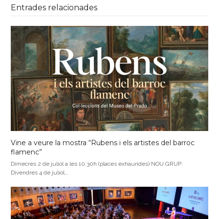
Entrades relacionades
Vine a veure la mostra “Rubens i els artistes del barroc
flamenc”
Dimecres 2 de juliol a les 10.30h (places exhaurides) NOU GRUP:
Divendres 4 de juliol…