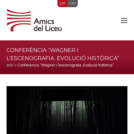
CAT
CAS
CONFERÈNCIA “WAGNER I
L’ESCENOGRAFIA. EVOLUCIÓ HISTÒRICA”
Inici
»
Conferència “Wagner i l’escenografia. Evolució històrica”