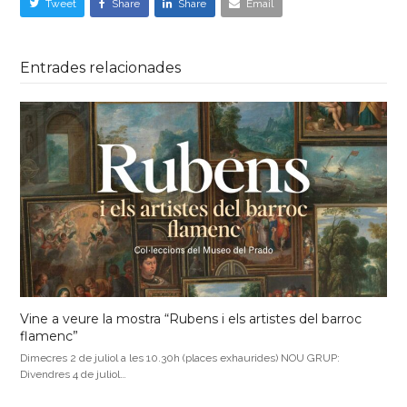
Tweet
Share
Share
Email
Entrades relacionades
Vine a veure la mostra “Rubens i els artistes del barroc
flamenc”
Dimecres 2 de juliol a les 10.30h (places exhaurides) NOU GRUP:
Divendres 4 de juliol…