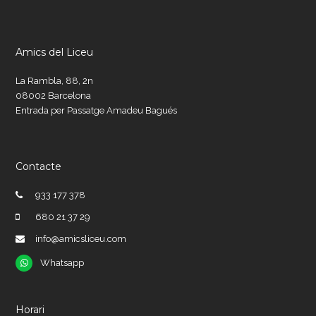
Amics del Liceu
La Rambla, 88, 2n
08002 Barcelona
Entrada per Passatge Amadeu Bagués
Contacte
933 177 378
680 21 37 29
info@amicsliceu.com
Whatsapp
Whatsapp
Horari