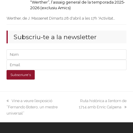
“Werther”, l’assaig general de la temporada 2025-
2026 (exclusiu Amics)
Werther, de J. Massenet Dimarts 28 d'abril a les 17h *Activitat…
Subscriu-te a la newsletter
previous
next
Vine a veure l’exposició
Ruta històrica a l’entorn de
post:
post:
“Fernando Botero, un mestre
1714 amb Enric Calpena
universal”