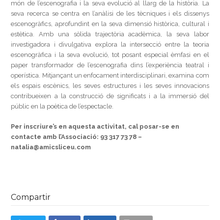
món de l’escenografia i la seva evolució al llarg de la història. La
seva recerca se centra en l’anàlisi de les tècniques i els dissenys
escenogràfics, aprofundint en la seva dimensió històrica, cultural i
estètica. Amb una sòlida trajectòria acadèmica, la seva labor
investigadora i divulgativa explora la intersecció entre la teoria
escenogràfica i la seva evolució, tot posant especial èmfasi en el
paper transformador de l’escenografia dins l’experiència teatral i
operística. Mitjançant un enfocament interdisciplinari, examina com
els espais escènics, les seves estructures i les seves innovacions
contribueixen a la construcció de significats i a la immersió del
públic en la poètica de l’espectacle.
Per inscriure’s en aquesta activitat, cal posar-se en
contacte amb l’Associació: 93 317 73 78 –
natalia@amicsliceu.com
Compartir