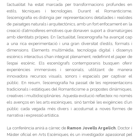
l’actualitat ha estat marcada per transformacions profundes en
estils, tècniques i tecnologies. Durant el Romanticisme,
l’escenografia es distingia per representacions detallades i realistes
de paisatges naturals i arquitectònics, amb un fort enfocament en la
creació d’atmosferes emotives que donaven suport a dramatúrgies
amb identitats pròpies. En l’actualitat, l’escenografia ha avançat cap
a una rica experimentació i una gran diversitat d’estils, formats i
dimensions. Elements multimèdia, tecnologia digital i dissenys
escènics interactius s’han integrat plenament, redefinint el paper de
l’espai escènic. Els escenògrafs contemporanis busquen oferir
experiències immersives i sensorials, utilitzant de manera
innovadora recursos visuals, sonors i espacials per captivar el
públic. En resum, l’escenografia ha passat de les representacions
tradicionals i estàtiques del Romanticisme a propostes dinàmiques,
creatives i multidisciplinàries. Aquesta evolució reflecteix no només
els avenços en les arts escèniques, sinó també les exigències d’un
públic cada vegada més divers i acostumat a noves formes de
narrativa i expressió artística.
La conferència anirà a càrrec de
Ramon Jovells Argelich
, Doctor i
Màster oficial en Arts Escèniques, és un investigador apassionat pel